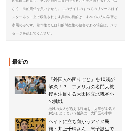
の見解に同意し、その信頼性に責任があることを意味するものでは
なく、法的責任を負いません。 このサイトのすべてのリソースはイ
ンターネット上で収集されます共有の目的は、すべての人の学習と
参照のみです。著作権または知的財産権の侵害がある場合は、メッ
セージを残してください。
最新の
「外国人の困りごと」を10歳が
解決！？ アメリカの名門大教
授も注目する大田区立北糀谷小
の挑戦
地域の大人が抱える課題を、児童が本気で
解決しようという授業に、大田区の小学校
が取り組んでいる。その様子をカリフォル
ヘイトに立ち向かうアイヌ民
ニア大バークレー校（...
族・井上千晴さん 息子誕生で