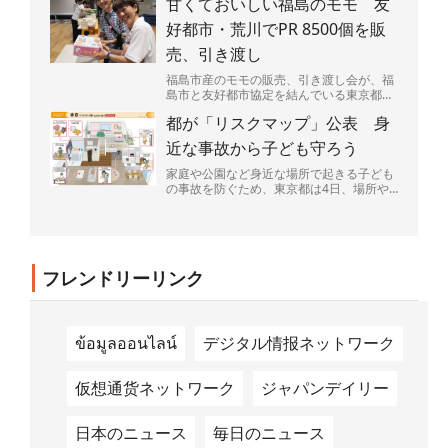
甘くておいしい福島のモモ 友
売り上げの一部は、...
好都市・荒川でPR 8500個を販
売、引き渡し
福島市産のモモの販売、引き渡し会が、福
島市と友好都市協定を結んでいる東京都荒
川区であった。区民らが笑顔でモモの入っ
都が「リスクマップ」公表 身
た箱を持ち帰っていた...
近な事故から子ども守ろう
家庭や公園など身近な場所で起きる子ども
の事故を防ぐため、東京都は4日、場所や
場面ごとに潜む危険を図説した「リスクマ
ップ」を公表した。都...
フレンドリーリンク
ข้อมูลออนไลน์
デジタル情报ネットワーク
仮想通货ネットワーク
ジャパンデイリー
日本のニュース
毎日のニュース