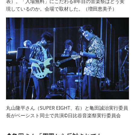
表）。「入場無料」にこだわる8年目の音楽祭はどう実
現しているのか。会場で取材した。（増田恵美子）
丸山隆平さん（SUPER EIGHT、右）と亀田誠治実行委員
長がベーシスト同士で共演©日比谷音楽祭実行委員会