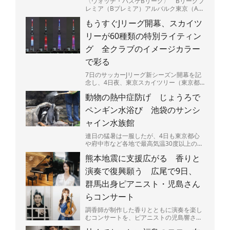
〈ウォッチ・バスケBリーグ〉 Bリーグプ
レミア（Bプレミア）アルバルク東京（A東
京）は5日、最大震度7を観測した熊本県の
もうすぐJリーグ開幕、スカイツ
被災地を支援す...
リーが60種類の特別ライティン
グ 全クラブのイメージカラー
で彩る
7日のサッカーJリーグ新シーズン開幕を記
念し、4日夜、東京スカイツリー（東京都
墨田区）で特別ライティングが始まった。
動物の熱中症防げ じょうろで
J1、J2、J3全...
ペンギン水浴び 池袋のサンシ
ャイン水族館
連日の猛暑は一服したが、4日も東京都心
や府中市など各地で最高気温30度以上の真
夏日となり、熱中症に要警戒の状況が続く
熊本地震に支援広がる 香りと
都内－。暑さは人間...
演奏で復興願う 広尾で9日、
群馬出身ピアニスト・児島さん
らコンサート
調香師が制作した香りとともに演奏を楽し
むコンサートを、ピアニストの児島響さん
（25）が9日、東京都渋谷区広尾で開く。