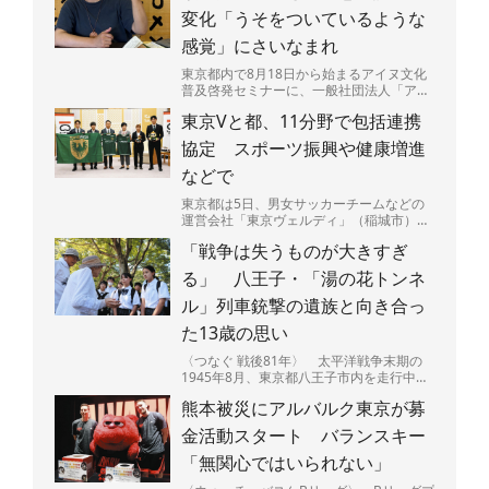
変化「うそをついているような
感覚」にさいなまれ
東京都内で8月18日から始まるアイヌ文化
普及啓発セミナーに、一般社団法人「アイ
ヌ力（ぢから）」（北海道白老町）の一員
東京Vと都、11分野で包括連携
で、アイヌ民族の井...
協定 スポーツ振興や健康増進
などで
東京都は5日、男女サッカーチームなどの
運営会社「東京ヴェルディ」（稲城市）、
16競技のスポーツチームを展開する一般社
「戦争は失うものが大きすぎ
団法人「東京ヴェル...
る」 八王子・「湯の花トンネ
ル」列車銃撃の遺族と向き合っ
た13歳の思い
〈つなぐ 戦後81年〉 太平洋戦争末期の
1945年8月、東京都八王子市内を走行中の
列車が米軍機の銃撃を受け50人以上が亡く
熊本被災にアルバルク東京が募
なった空襲か...
金活動スタート バランスキー
「無関心ではいられない」