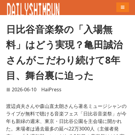
Naviga
日比谷音楽祭の「入場無
料」はどう実現？亀田誠治
さんがこだわり続けて8年
目、舞台裏に迫った
2026-06-10
HaiPress
渡辺貞夫さんや森山直太朗さんら著名ミュージシャンの
ライブが無料で聴ける音楽フェス「日比谷音楽祭」が今
年も新緑の週末、東京・日比谷公園を主会場に開かれ
た。来場者は過去最多の延べ22万3000人（主催者発