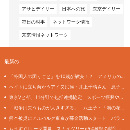
アサヒデイリー
日本への旅
东京デイリー
毎日の时事
ネットワーク情报
东京情报ネットワーク
最新の
「外国人の困りごと」を10歳が解決！？ アメリカの
名門大教授も注目する大田区立北糀谷小の挑戦
ヘイトに立ち向かうアイヌ民族・井上千晴さん 息子
誕生で変化「うそをついているような感覚」にさいなま
東京Vと都、11分野で包括連携協定 スポーツ振興や健
れ
康増進などで
「戦争は失うものが大きすぎる」 八王子・「湯の花
トンネル」列車銃撃の遺族と向き合った13歳の思い
熊本被災にアルバルク東京が募金活動スタート バラ
ンスキー「無関心ではいられない」
もうすぐJリーグ開幕、スカイツリーが60種類の特別ラ