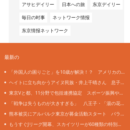
アサヒデイリー
日本への旅
东京デイリー
毎日の时事
ネットワーク情报
东京情报ネットワーク
最新の
「外国人の困りごと」を10歳が解決！？ アメリカの
名門大教授も注目する大田区立北糀谷小の挑戦
ヘイトに立ち向かうアイヌ民族・井上千晴さん 息子
誕生で変化「うそをついているような感覚」にさいなま
東京Vと都、11分野で包括連携協定 スポーツ振興や健
れ
康増進などで
「戦争は失うものが大きすぎる」 八王子・「湯の花
トンネル」列車銃撃の遺族と向き合った13歳の思い
熊本被災にアルバルク東京が募金活動スタート バラ
ンスキー「無関心ではいられない」
もうすぐJリーグ開幕、スカイツリーが60種類の特別ラ