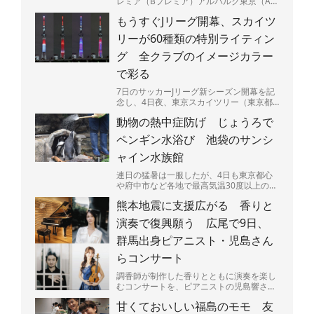
レミア（Bプレミア）アルバルク東京（A東
京）は5日、最大震度7を観測した熊本県の
もうすぐJリーグ開幕、スカイツ
被災地を支援す...
リーが60種類の特別ライティン
グ 全クラブのイメージカラー
で彩る
7日のサッカーJリーグ新シーズン開幕を記
念し、4日夜、東京スカイツリー（東京都
墨田区）で特別ライティングが始まった。
動物の熱中症防げ じょうろで
J1、J2、J3全...
ペンギン水浴び 池袋のサンシ
ャイン水族館
連日の猛暑は一服したが、4日も東京都心
や府中市など各地で最高気温30度以上の真
夏日となり、熱中症に要警戒の状況が続く
熊本地震に支援広がる 香りと
都内－。暑さは人間...
演奏で復興願う 広尾で9日、
群馬出身ピアニスト・児島さん
らコンサート
調香師が制作した香りとともに演奏を楽し
むコンサートを、ピアニストの児島響さん
（25）が9日、東京都渋谷区広尾で開く。
甘くておいしい福島のモモ 友
売り上げの一部は、...