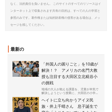
なく、法的責任を負いません。 このサイトのすべてのリソースはイ
ンターネット上で収集されます共有の目的は、すべての人の学習と
参照のみです。著作権または知的財産権の侵害がある場合は、メッ
セージを残してください。
最新の
「外国人の困りごと」を10歳が
解決！？ アメリカの名門大教
授も注目する大田区立北糀谷小
の挑戦
地域の大人が抱える課題を、児童が本気で
解決しようという授業に、大田区の小学校
が取り組んでいる。その様子をカリフォル
ヘイトに立ち向かうアイヌ民
ニア大バークレー校（...
族・井上千晴さん 息子誕生で