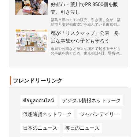
好都市・荒川でPR 8500個を販
売、引き渡し
福島市産のモモの販売、引き渡し会が、福
島市と友好都市協定を結んでいる東京都荒
川区であった。区民らが笑顔でモモの入っ
都が「リスクマップ」公表 身
た箱を持ち帰っていた...
近な事故から子ども守ろう
家庭や公園など身近な場所で起きる子ども
の事故を防ぐため、東京都は4日、場所や
場面ごとに潜む危険を図説した「リスクマ
ップ」を公表した。都...
フレンドリーリンク
ข้อมูลออนไลน์
デジタル情报ネットワーク
仮想通货ネットワーク
ジャパンデイリー
日本のニュース
毎日のニュース