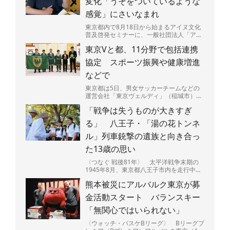
変化「うそをついているような
感覚」にさいなまれ
東京都内で8月18日から始まるアイヌ文化
普及啓発セミナーに、一般社団法人「アイ
ヌ力（ぢから）」（北海道白老町）の一員
東京Vと都、11分野で包括連携
で、アイヌ民族の井...
協定 スポーツ振興や健康増進
などで
東京都は5日、男女サッカーチームなどの
運営会社「東京ヴェルディ」（稲城市）、
16競技のスポーツチームを展開する一般社
「戦争は失うものが大きすぎ
団法人「東京ヴェル...
る」 八王子・「湯の花トンネ
ル」列車銃撃の遺族と向き合っ
た13歳の思い
〈つなぐ 戦後81年〉 太平洋戦争末期の
1945年8月、東京都八王子市内を走行中の
列車が米軍機の銃撃を受け50人以上が亡く
熊本被災にアルバルク東京が募
なった空襲か...
金活動スタート バランスキー
「無関心ではいられない」
〈ウォッチ・バスケBリーグ〉 Bリーグプ