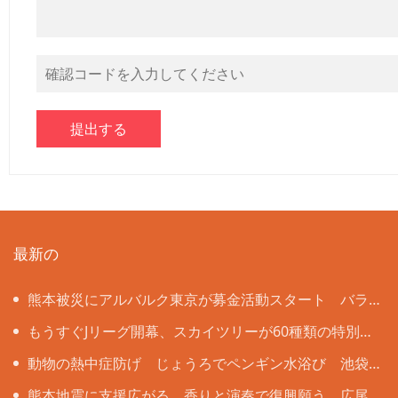
最新の
熊本被災にアルバルク東京が募金活動スタート バラ
ンスキー「無関心ではいられない」
もうすぐJリーグ開幕、スカイツリーが60種類の特別ラ
イティング 全クラブのイメージカラーで彩る
動物の熱中症防げ じょうろでペンギン水浴び 池袋
のサンシャイン水族館
熊本地震に支援広がる 香りと演奏で復興願う 広尾