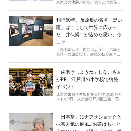
07-27
京大会の決勝がある。19年ぶりの聖地
復帰を目指す創価と、初の甲子園出場
に王手をかけた八王子実践に...
刊行60年、反原爆の名著「黒い
雨」はこうして世界に広がっ
た 井伏鱒二が込めた思い、今
こそ
〈本を読もう、街に出よう〉 広島と
07-23
長崎への原爆投下、終戦の日が続き、
新聞やテレビが一斉に戦後特集を報じ
る8月が近づいている。その前に、...
「歯磨きしようね」しなこさん
がPR 江戸川の小学校で啓発
イベント
児童の歯磨き習慣化を目指す啓発イベ
07-22
ントが9日、東京都江戸川区立第二葛
西小学校（東葛西6）であった。小中
学生に人気のインフルエンサー・し...
「日本茶」にナフサショックと
抹茶人気の逆風…お茶はもっと