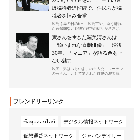
爆犠牲者追悼碑で、住民らが犠
牲者を悼み合掌
広島原爆の日の6日、広島市や、遠く離れ
た首都圏など各地で追悼の祈りがささげら
れた。大勢の命を一瞬で奪い、広島を火の
寅さんを生きた渥美清さんは
海にした原爆投下から...
「類いまれな喜劇俳優」 没後
30年、「マニア」が語る色あせ
ない魅力
映画「男はつらいよ」の主人公「フーテン
の寅さん」として愛された俳優の渥美清さ
ん（1928～96年）が68歳で亡くなって4日
で30年がた...
フレンドリーリンク
ข้อมูลออนไลน์
デジタル情报ネットワーク
仮想通货ネットワーク
ジャパンデイリー