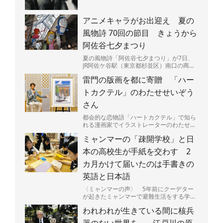
アニメキャラがお出迎え 夏の
風物詩 70回の節目 きょうから
阿佐谷七夕まつり
夏の風物詩「阿佐谷七夕まつり」が7日、
JR阿佐ケ谷駅（東京都杉並区）南口の商店
街「阿佐谷パールセンター」などで始ま
雷門の版画を都に寄贈 「ハー
る。今年で70回目の...
トカクテル」のわたせせいぞう
さん
都会的な恋物語「ハートカクテル」で知ら
れる漫画家でイラストレーターのわたせせ
いぞうさん（81）が5日、東京都に浅草・
ミャンマーの「疎開学校」と日
雷門を描いた版画「...
本の高校生が手紙を交わす 2
カ月かけて届いたのは手書きの
英語と日本語
〈ミャンマーの声〉 5年前にクーデター
が起きたミャンマーで避難生活をする学生
たちと、日本の高校生たちが手紙で交流し
われわれが生きている間に核兵
ている。内戦が続くミ...
器のない世界を… 江戸川の原