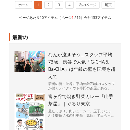
ホーム
1
2
3
4
次のページ
尾页
ページあたり10アイテム（ページ
1
/ 16）合計153アイテム
最新の
なんか泣きそう…スタッフ平均
73歳、渋谷で人気「G-CHA＆
Ba-CHA」は年齢の壁も国境も超
えて
若者の街・渋谷に平均年齢73歳のスタッフ
が働くテイクアウト専門の茶屋がある。
店の名は「G-CHA＆Ba-CHA」（ジーチャ
富ヶ谷で焼き野菜カレー『山手
バーチャ）...
茶屋』｜ぐるり東京
葱たっぷり、肉ジューシー、玉子ふわふ
わ！御茶ノ水の町中華「萬龍」で出会っ
た、背徳感マシマシの肉玉炒飯を堪能。