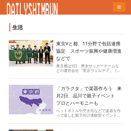
Naviga
生活
東京Vと都、11分野で包括連携
協定 スポーツ振興や健康増進
などで
東京都は5日、男女サッカーチームな
08-06
どの運営会社「東京ヴェルディ」（稲
城市）、16競技のスポーツチームを展
開する一般社団法人「東京ヴェル...
「ガラクタ」で楽器作ろう 来
月2日、品川で親子イベント
プロとハーモニーも
ペットボトルや空き缶などで楽器を作
07-30
って楽しむ親子向け体験型イベント
「あそビバ！まなビバ！FUNFUNスク
ール」が8月2日、東京都の品川...