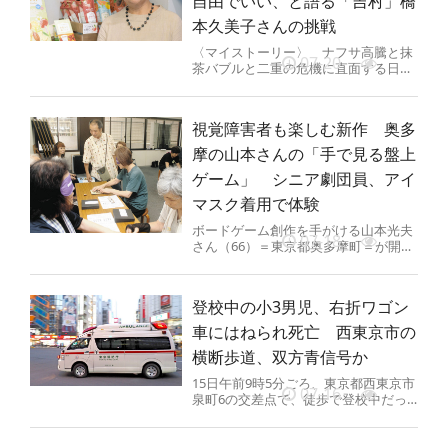
自由でいい、と語る「吉村」橋
本久美子さんの挑戦
〈マイストーリー〉 ナフサ高騰と抹
07-20
茶バブルと二重の危機に直面する日本
茶業界。日本茶の老舗包装資材メーカ
ー「吉村」（東京都品川区）の橋本...
視覚障害者も楽しむ新作 奥多
摩の山本さんの「手で見る盤上
ゲーム」 シニア劇団員、アイ
マスク着用で体験
ボードゲーム創作を手がける山本光夫
07-18
さん（66）＝東京都奥多摩町＝が開発
した、視覚障害のある人も楽しめる
「手で見るボードゲーム」の新作を...
登校中の小3男児、右折ワゴン
車にはねられ死亡 西東京市の
横断歩道、双方青信号か
15日午前9時5分ごろ、東京都西東京市
07-16
泉町6の交差点で、徒歩で登校中だっ
た近くの小学3年高嶋利久土（りく
と）さん（8）が、配送会社員の...