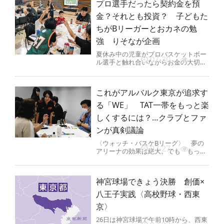
プロ選手だったら契約金を預
金？それとも投資？ 子どもた
ちがBリーガーとおカネの勉
強 りそなが企画
夏休み中の児童がプロバスケットボー
07-30
ル選手と触れ合いながらお金の大切さ
を学ぶイベントが29日、東京都江東区
の有明アリーナであった。小学4...
これがアルバルク東京が追求す
る「WE」 TAT一帯をもっと楽
しくするには？…クラブとファ
ンが真剣議論
〈ウォッチ・バスケBリーグ〉 夢の
07-27
アリーナの効果は絶大。でも「もっと
WE（ウィー）の輪を広げたい」 Bリ
ーグプレミア（Bプレミア）アル...
神宮球場できょう決勝 創価×
八王子実践〈高校野球・西東
京〉
26日は神宮球場で午前10時から、西東