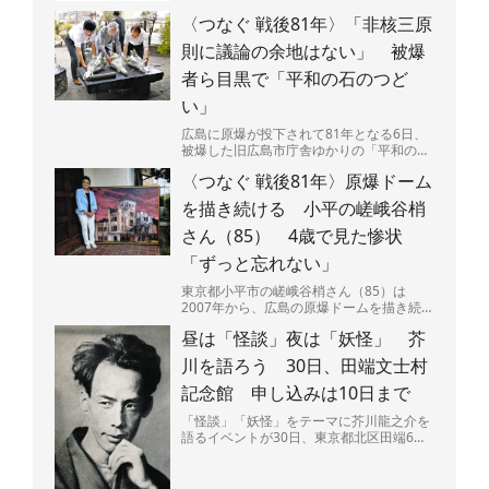
〈つなぐ 戦後81年〉「非核三原
則に議論の余地はない」 被爆
者ら目黒で「平和の石のつど
い」
広島に原爆が投下されて81年となる6日、
被爆した旧広島市庁舎ゆかりの「平和の
石」が置かれた東京都・目黒区立中目黒し
〈つなぐ 戦後81年〉原爆ドーム
ぜんとなかよし公園（...
を描き続ける 小平の嵯峨谷梢
さん（85） 4歳で見た惨状
「ずっと忘れない」
東京都小平市の嵯峨谷梢さん（85）は
2007年から、広島の原爆ドームを描き続け
ている。広島県呉市出身で、4歳のときに
昼は「怪談」夜は「妖怪」 芥
原爆投下直後の広島...
川を語ろう 30日、田端文士村
記念館 申し込みは10日まで
「怪談」「妖怪」をテーマに芥川龍之介を
語るイベントが30日、東京都北区田端6の
田端文士村記念館で開かれる。昼と夜の部
があり、夜には作品...