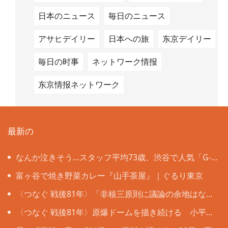
日本のニュース
毎日のニュース
アサヒデイリー
日本への旅
东京デイリー
毎日の时事
ネットワーク情报
东京情报ネットワーク
最新の
なんか泣きそう…スタッフ平均73歳、渋谷で人気「G-
CHA＆Ba-CHA」は年齢の壁も国境も超えて
富ヶ谷で焼き野菜カレー『山手茶屋』｜ぐるり東京
〈つなぐ 戦後81年〉「非核三原則に議論の余地はな
い」 被爆者ら目黒で「平和の石のつどい」
〈つなぐ 戦後81年〉原爆ドームを描き続ける 小平の