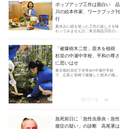
ポップアップ工作は面白い 品
川の絵本作家、ワークブック刊
行
夏休みに紙を使った工作の楽しさを味
07-20
わってみませんか。東京都品川区の絵
本作家、岡村志満子さん（52）が工作
ワークブック『おやこでつくろう...
「被爆樹木二世」苗木を植樹
杉並の中瀬中学校、平和の尊さ
に思いはせ
東京都杉並区下井草4の中瀬中学校
で、広島と長崎で被爆した樹木の種か
ら育てた「被爆樹木二世」の苗木が植
樹された。生徒たちは戦争の惨禍を
今...
07-18
急死前日に「急性虫垂炎・急性
腹症の疑い」の診断 高尾署は