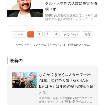
クルド人男性の遺族に事実を説
明せず
警視庁高尾署の留置施設で、トルコ国
07-18
籍のクルド人の男性、ムラット・チチ
ェックさん（48）が勾留中に急死した
ことを巡り、警視庁は17日、死...
ホーム
1
2
3
4
次のページ
尾页
ページあたり10アイテム（ページ
1
/ 13）合計124アイテム
最新の
なんか泣きそう…スタッフ平均
73歳、渋谷で人気「G-CHA＆
Ba-CHA」は年齢の壁も国境も超
えて
若者の街・渋谷に平均年齢73歳のスタッフ
が働くテイクアウト専門の茶屋がある。