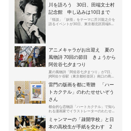
川を語ろう 30日、田端文士村
記念館 申し込みは10日まで
「怪談」「妖怪」をテーマに芥川龍之介を
語るイベントが30日、東京都北区田端6の
田端文士村記念館で開かれる。昼と夜の部
があり、夜には作品...
アニメキャラがお出迎え 夏の
風物詩 70回の節目 きょうから
阿佐谷七夕まつり
夏の風物詩「阿佐谷七夕まつり」が7日、
JR阿佐ケ谷駅（東京都杉並区）南口の商店
街「阿佐谷パールセンター」などで始ま
雷門の版画を都に寄贈 「ハー
る。今年で70回目の...
トカクテル」のわたせせいぞう
さん
都会的な恋物語「ハートカクテル」で知ら
れる漫画家でイラストレーターのわたせせ
いぞうさん（81）が5日、東京都に浅草・
ミャンマーの「疎開学校」と日
雷門を描いた版画「...
本の高校生が手紙を交わす 2