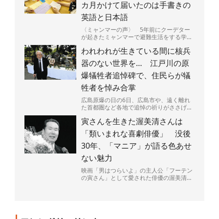
カ月かけて届いたのは手書きの
英語と日本語
〈ミャンマーの声〉 5年前にクーデター
が起きたミャンマーで避難生活をする学生
たちと、日本の高校生たちが手紙で交流し
われわれが生きている間に核兵
ている。内戦が続くミ...
器のない世界を… 江戸川の原
爆犠牲者追悼碑で、住民らが犠
牲者を悼み合掌
広島原爆の日の6日、広島市や、遠く離れ
た首都圏など各地で追悼の祈りがささげら
れた。大勢の命を一瞬で奪い、広島を火の
寅さんを生きた渥美清さんは
海にした原爆投下から...
「類いまれな喜劇俳優」 没後
30年、「マニア」が語る色あせ
ない魅力
映画「男はつらいよ」の主人公「フーテン
の寅さん」として愛された俳優の渥美清さ
ん（1928～96年）が68歳で亡くなって4日
で30年がた...