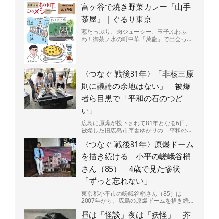
店の名は「G-CHA＆Ba-CHA」（ジーチャ
富ヶ谷で焼き野菜カレー『山手
バーチャ）...
茶屋』｜ぐるり東京
葱たっぷり、肉ジューシー、玉子ふわふ
わ！御茶ノ水の町中華「萬龍」で出会っ
た、背徳感マシマシの肉玉炒飯を堪能。
〈つなぐ 戦後81年〉「非核三原
則に議論の余地はない」 被爆
者ら目黒で「平和の石のつど
い」
広島に原爆が投下されて81年となる6日、
被爆した旧広島市庁舎ゆかりの「平和の
石」が置かれた東京都・目黒区立中目黒し
〈つなぐ 戦後81年〉原爆ドーム
ぜんとなかよし公園（...
を描き続ける 小平の嵯峨谷梢
さん（85） 4歳で見た惨状
「ずっと忘れない」
東京都小平市の嵯峨谷梢さん（85）は
2007年から、広島の原爆ドームを描き続け
ている。広島県呉市出身で、4歳のときに
昼は「怪談」夜は「妖怪」 芥
原爆投下直後の広島...