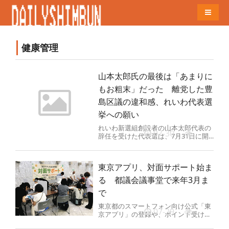
Naviga
健康管理
山本太郎氏の最後は「あまりに
もお粗末」だった 離党した豊
島区議の違和感、れいわ代表選
挙への願い
れいわ新選組創設者の山本太郎代表の
07-30
辞任を受けた代表選は、7月31日に開
票され、午後7時すぎに結果が判明す
る見込み。2月の衆院選では1議...
東京アプリ、対面サポート始ま
る 都議会議事堂で来年3月ま
で
東京都のスマートフォン向け公式「東
07-29
京アプリ」の登録や、ポイント受け取
りの方法を教える「対面サポート」が