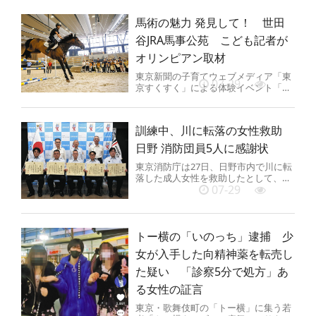
28日、都議会議事堂（新宿区）で...
馬術の魅力 発見して！ 世田
谷JRA馬事公苑 こども記者が
オリンピアン取材
東京新聞の子育てウェブメディア「東
07-29
京すくすく」による体験イベント「こ
ども記者が行く！馬術の魅力発見ツア
ー」が24日、世田谷区のJRA馬...
訓練中、川に転落の女性救助
日野 消防団員5人に感謝状
東京消防庁は27日、日野市内で川に転
落した成人女性を救助したとして、市
07-29
消防団第5分団の男性5人に消防総監感
謝状を贈った。 感謝状を贈ら...
トー横の「いのっち」逮捕 少
女が入手した向精神薬を転売し
た疑い 「診察5分で処方」あ
る女性の証言
東京・歌舞伎町の「トー横」に集う若