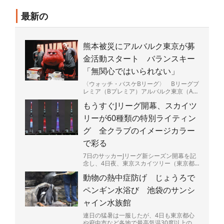
最新の
熊本被災にアルバルク東京が募
金活動スタート バランスキー
「無関心ではいられない」
〈ウォッチ・バスケBリーグ〉 Bリーグプ
レミア（Bプレミア）アルバルク東京（A東
京）は5日、最大震度7を観測した熊本県の
もうすぐJリーグ開幕、スカイツ
被災地を支援す...
リーが60種類の特別ライティン
グ 全クラブのイメージカラー
で彩る
7日のサッカーJリーグ新シーズン開幕を記
念し、4日夜、東京スカイツリー（東京都
墨田区）で特別ライティングが始まった。
動物の熱中症防げ じょうろで
J1、J2、J3全...
ペンギン水浴び 池袋のサンシ
ャイン水族館
連日の猛暑は一服したが、4日も東京都心
や府中市など各地で最高気温30度以上の真