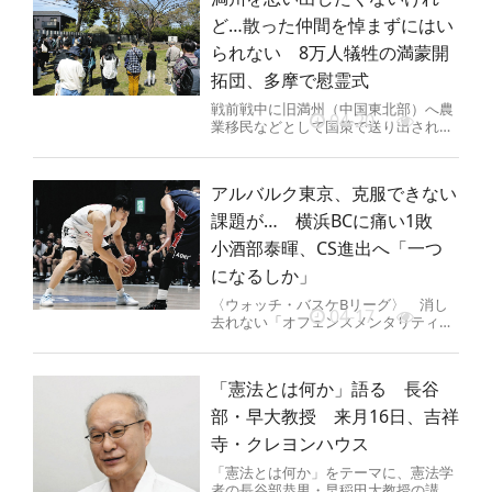
ど…散った仲間を悼まずにはい
られない 8万人犠牲の満蒙開
拓団、多摩で慰霊式
戦前戦中に旧満州（中国東北部）へ農
04-20
業移民などとして国策で送り出された
「満蒙（まんもう）開拓団」の犠牲者
らの慰霊式が12日、東京都多摩市...
アルバルク東京、克服できない
課題が… 横浜BCに痛い1敗
小酒部泰暉、CS進出へ「一つ
になるしか」
〈ウォッチ・バスケBリーグ〉 消し
04-17
去れない「オフェンスメンタリティ
ー」が、痛い1敗につながった。 Bリ
ーグ1部（B1）アルバルク東京（...
「憲法とは何か」語る 長谷
部・早大教授 来月16日、吉祥
寺・クレヨンハウス
「憲法とは何か」をテーマに、憲法学
者の長谷部恭男・早稲田大教授の講演