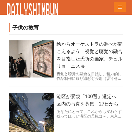
Naviga
子供の教育
絵からオーケストラの調べが聞
こえるよう 視覚と聴覚の融合
を目指した夭折の画家、チュル
リョーニス展
視覚と聴覚の融合を目指し、精力的に
05-25
作品制作に取り組むも夭逝（ようせ
い）した芸術家、ミカロユス・コンス
タンティナス・チュルリョーニス（1...
港区が景観「100選」選定へ
区内の写真を募集 27日から
あなたにとって、これからも変わらず
残ってほしい港区の景観は－。東京都
港区は27日から、「区民景観セレクシ
ョン」と題し、区民らが愛着を抱...