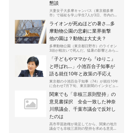
懇談
大妻女子大多摩キャンパス（東京都多摩
市）で福祉を学ぶ学生7人が3日、市内の認
知症グループホーム利用の高齢者9人と交
ライオンが死ぬほどの暑さ…多
流した。9月の「認知...
摩動物公園の悲劇に業界衝撃
他の園は？動物は大丈夫？
多摩動物公園（東京都日野市）のライオン
3頭が相次いで死んだ。猛暑の影響とみら
れるという。やりきれない思いが募る一
「子どもやママから『ゆりこ』
方、他の動物や動物園は...
と呼ばれ…」小池百合子知事が
語る就任10年と政策の手応え
東京都の小池百合子知事（74）が就任10年
に合わせ7月下旬、東京新聞のインタビュ
ーに応じた。一貫して進めてきた子育て支
関東でも「非核三原則堅持」の
援策の成果を強調...
意見書採択 全会一致した神奈
川県議会、千葉市議会で反対し
たのは
高市早苗政権が発足してから、関東の地方
議会でも非核三原則の堅持を求める意見書
の提出が相次ぎ、30議会を超えた。全会派