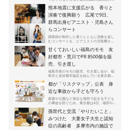
夏日となり、熱中症に要警戒の状況が続く
熊本地震に支援広がる 香りと
都内－。暑さは人間...
演奏で復興願う 広尾で9日、
群馬出身ピアニスト・児島さん
らコンサート
調香師が制作した香りとともに演奏を楽し
むコンサートを、ピアニストの児島響さん
（25）が9日、東京都渋谷区広尾で開く。
甘くておいしい福島のモモ 友
売り上げの一部は、...
好都市・荒川でPR 8500個を販
売、引き渡し
福島市産のモモの販売、引き渡し会が、福
島市と友好都市協定を結んでいる東京都荒
川区であった。区民らが笑顔でモモの入っ
都が「リスクマップ」公表 身
た箱を持ち帰っていた...
近な事故から子ども守ろう
家庭や公園など身近な場所で起きる子ども
の事故を防ぐため、東京都は4日、場所や
場面ごとに潜む危険を図説した「リスクマ
孫世代と交流「やりたいこと」
ップ」を公表した。都...
みつけた 大妻女子大生と認知
症の高齢者 多摩市内の施設で