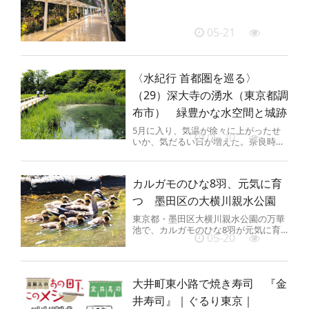
05-21
〈水紀行 首都圏を巡る〉
（29）深大寺の湧水（東京都調
布市） 緑豊かな水空間と城跡
5月に入り、気温が徐々に上がったせ
05-20
いか、気だるい日が増えた。奈良時代
創建の古刹（こさつ）・深大寺（じん
だいじ）に行きたくなった。武蔵野...
カルガモのひな8羽、元気に育
つ 墨田区の大横川親水公園
東京都・墨田区大横川親水公園の万華
池で、カルガモのひな8羽が元気に育
05-20
ち、今年も愛らしい姿で池を訪れる人
たちの関心を集めている。 区のボ...
大井町東小路で焼き寿司 『金
井寿司』｜ぐるり東京｜