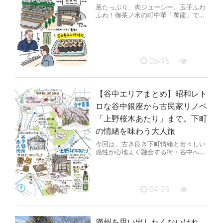
葱たっぷり、肉ジューシー、玉子ふわ
ふわ！御茶ノ水の町中華「萬龍」で出
会った、背徳感マシマシの肉玉炒飯を
堪能。
05-15
【谷中エリアまとめ】昭和レト
ロな谷中銀座から古民家リノベ
「上野桜木あたり」まで。下町
の情緒を味わう大人旅
今回は、古き良き下町情緒と若々しい
感性が心地よく融合する街・谷中へ。
四季折々の自然が楽しめる「谷中霊
園」、人情味にあふれる「谷中銀座
商...
04-29
満州を思い出したくないけれ