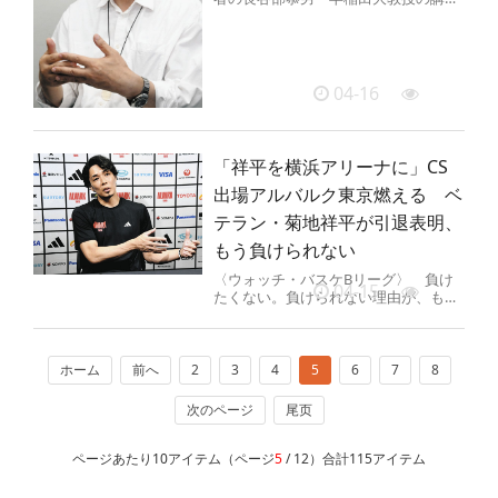
会が5月16日午前10時から、東京都武
蔵野市吉祥寺本町2のクレヨン...
04-16
「祥平を横浜アリーナに」CS
出場アルバルク東京燃える ベ
テラン・菊地祥平が引退表明、
もう負けられない
〈ウォッチ・バスケBリーグ〉 負け
04-15
たくない。負けられない理由が、もう
一つできた。 Bリーグ1部（B1）アル
バルク東京（A東京）のベテラ...
ホーム
前へ
2
3
4
5
6
7
8
次のページ
尾页
ページあたり10アイテム（ページ
5
/ 12）合計115アイテム