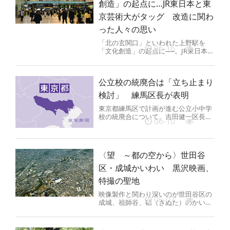
創造」の起点に…JR東日本と東
京芸術大がタッグ 改造に関わ
った人々の思い
「北の玄関口」といわれた上野駅を
06-16
「文化創造」の起点に──。JR東日本が
上野にキャンパスを持つ東京芸術大な
どと連携し、駅をアートの発信や...
公立校の統廃合は「立ち止まり
検討」 練馬区長が表明
東京都練馬区で計画が進む公立小中学
校の統廃合について、吉田健一区長は
06-10
9日、「いったん立ち止まる」と計画
を再検討する方針を明かした。区議...
〈望 ～都の空から〉世田谷
区・成城かいわい 黒沢映画、
特撮の聖地
映像製作と関わり深いのが世田谷区の
06-07
成城、祖師谷、砧（きぬた）のかいわ
いだ。象徴の一つが映画会社「東宝」
の東宝スタジオ（成城1）。国内最...