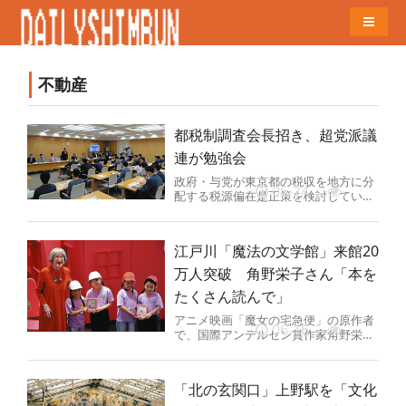
Naviga
不動産
都税制調査会長招き、超党派議
連が勉強会
政府・与党が東京都の税収を地方に分
06-24
配する税源偏在是正策を検討している
ことに対し、都の主張を訴えるために
結成された超党派の「地方税財源全...
江戸川「魔法の文学館」来館20
万人突破 角野栄子さん「本を
たくさん読んで」
アニメ映画「魔女の宅急便」の原作者
06-16
で、国際アンデルセン賞作家角野栄子
さんの作品の世界観を表現した「魔法
の文学館」（東京都江戸川区南葛西...
「北の玄関口」上野駅を「文化