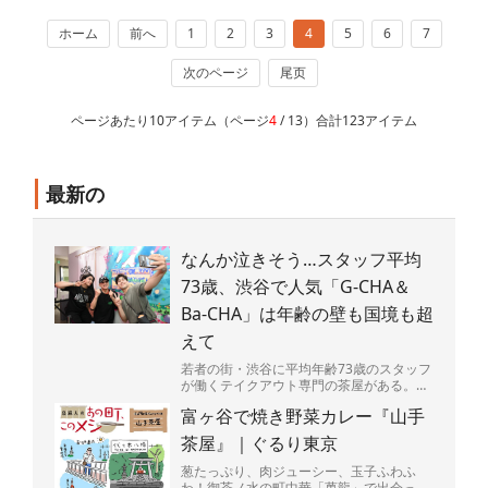
ホーム
前へ
1
2
3
4
5
6
7
次のページ
尾页
ページあたり10アイテム（ページ
4
/ 13）合計123アイテム
最新の
なんか泣きそう…スタッフ平均
73歳、渋谷で人気「G-CHA＆
Ba-CHA」は年齢の壁も国境も超
えて
若者の街・渋谷に平均年齢73歳のスタッフ
が働くテイクアウト専門の茶屋がある。
店の名は「G-CHA＆Ba-CHA」（ジーチャ
富ヶ谷で焼き野菜カレー『山手
バーチャ）...
茶屋』｜ぐるり東京
葱たっぷり、肉ジューシー、玉子ふわふ
わ！御茶ノ水の町中華「萬龍」で出会っ