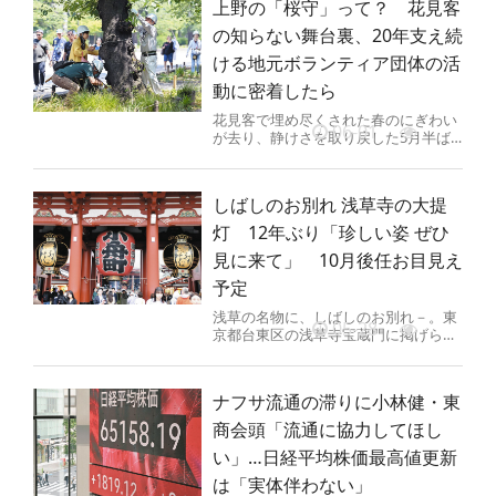
上野の「桜守」って？ 花見客
の知らない舞台裏、20年支え続
ける地元ボランティア団体の活
動に密着したら
花見客で埋め尽くされた春のにぎわい
06-01
が去り、静けさを取り戻した5月半ば
の東京・上野公園（台東区）。緑一色
の並木の下を、剪定（せんてい）ば...
しばしのお別れ 浅草寺の大提
灯 12年ぶり「珍しい姿 ぜひ
見に来て」 10月後任お目見え
予定
浅草の名物に、しばしのお別れ－。東
05-28
京都台東区の浅草寺宝蔵門に掲げられ
た大提灯（ちょうちん）が、12年ぶり
に掛け替えられることとなった。...
ナフサ流通の滞りに小林健・東
商会頭「流通に協力してほし
い」…日経平均株価最高値更新
は「実体伴わない」