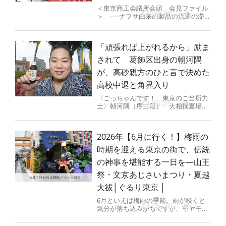
＜東京商工会議所会頭 会見ファイル
05-26
＞ ──ナフサ由来の製品の流通の滞留
の解消に向けて必要なことは。 流通
経路に携わっている企業がそれぞ...
「頑張れば上がれるから」励ま
されて 葛飾区出身の朝河隅
が、高砂親方のひと言で決めた
高校中退と角界入り
〈ごっちゃんです！ 東京のご当所力
05-25
士〉朝河隅（序二段） 大相撲夏場所
を西序二段99枚目で臨んだ朝河隅
（18）＝高砂部屋＝は東京都葛飾区...
2026年【6月に行く！】梅雨の
時期を迎える東京の街で、伝統
の神事を堪能する一日を―山王
祭・文京あじさいまつり・夏越
大祓│ぐるり東京 │
6月といえば梅雨の季節。雨が続くと
05-20
気分が落ち込みがちですが、モヤモヤ
を振り払う気持ちで外に出かけると、
普段とは異なる景色が顔を覗かせま...