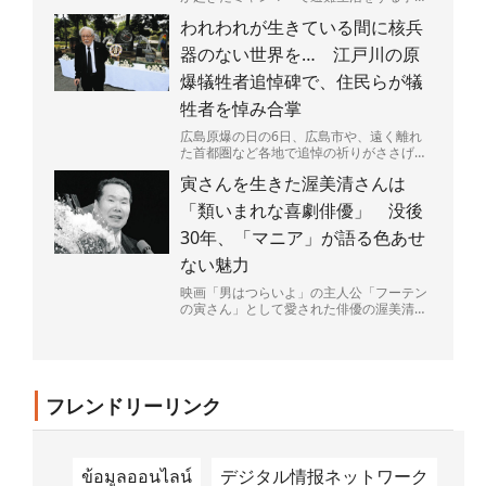
たちと、日本の高校生たちが手紙で交流し
われわれが生きている間に核兵
ている。内戦が続くミ...
器のない世界を… 江戸川の原
爆犠牲者追悼碑で、住民らが犠
牲者を悼み合掌
広島原爆の日の6日、広島市や、遠く離れ
た首都圏など各地で追悼の祈りがささげら
れた。大勢の命を一瞬で奪い、広島を火の
寅さんを生きた渥美清さんは
海にした原爆投下から...
「類いまれな喜劇俳優」 没後
30年、「マニア」が語る色あせ
ない魅力
映画「男はつらいよ」の主人公「フーテン
の寅さん」として愛された俳優の渥美清さ
ん（1928～96年）が68歳で亡くなって4日
で30年がた...
フレンドリーリンク
ข้อมูลออนไลน์
デジタル情报ネットワーク