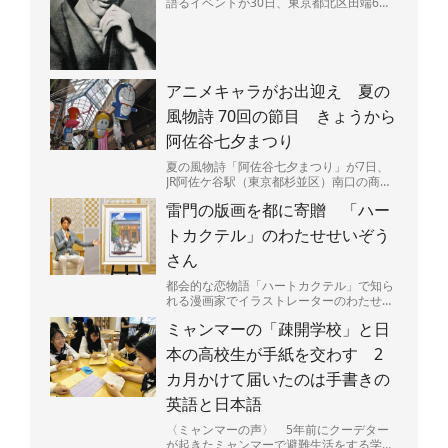
語るイベントが30日、東京都北区田端6の
田端文士村記念館で開かれる。昼と夜の部
があり、夜には作品...
アニメキャラがお出迎え 夏の
風物詩 70回の節目 きょうから
阿佐谷七夕まつり
夏の風物詩「阿佐谷七夕まつり」が7日、
JR阿佐ケ谷駅（東京都杉並区）南口の商店
街「阿佐谷パールセンター」などで始ま
雷門の版画を都に寄贈 「ハー
る。今年で70回目の...
トカクテル」のわたせせいぞう
さん
都会的な恋物語「ハートカクテル」で知ら
れる漫画家でイラストレーターのわたせせ
いぞうさん（81）が5日、東京都に浅草・
ミャンマーの「疎開学校」と日
雷門を描いた版画「...
本の高校生が手紙を交わす 2
カ月かけて届いたのは手書きの
英語と日本語
〈ミャンマーの声〉 5年前にクーデター
が起きたミャンマーで避難生活をする学生