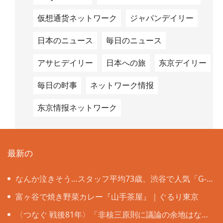
仮想通货ネットワーク
ジャパンデイリー
日本のニュース
毎日のニュース
アサヒデイリー
日本への旅
东京デイリー
毎日の时事
ネットワーク情报
东京情报ネットワーク
最新の
なんか泣きそう…スタッフ平均73歳、渋谷で人気「G-
CHA＆Ba-CHA」は年齢の壁も国境も超えて
富ヶ谷で焼き野菜カレー『山手茶屋』｜ぐるり東京
〈つなぐ 戦後81年〉「非核三原則に議論の余地はな