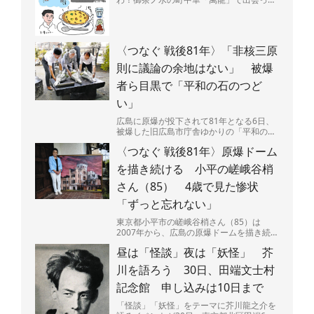
た、背徳感マシマシの肉玉炒飯を堪能。
〈つなぐ 戦後81年〉「非核三原
則に議論の余地はない」 被爆
者ら目黒で「平和の石のつど
い」
広島に原爆が投下されて81年となる6日、
被爆した旧広島市庁舎ゆかりの「平和の
石」が置かれた東京都・目黒区立中目黒し
〈つなぐ 戦後81年〉原爆ドーム
ぜんとなかよし公園（...
を描き続ける 小平の嵯峨谷梢
さん（85） 4歳で見た惨状
「ずっと忘れない」
東京都小平市の嵯峨谷梢さん（85）は
2007年から、広島の原爆ドームを描き続け
ている。広島県呉市出身で、4歳のときに
昼は「怪談」夜は「妖怪」 芥
原爆投下直後の広島...
川を語ろう 30日、田端文士村
記念館 申し込みは10日まで
「怪談」「妖怪」をテーマに芥川龍之介を