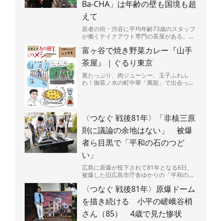
Ba-CHA」は年齢の壁も国境も超
えて
若者の街・渋谷に平均年齢73歳のスタッフ
が働くテイクアウト専門の茶屋がある。
店の名は「G-CHA＆Ba-CHA」（ジーチャ
富ヶ谷で焼き野菜カレー『山手
バーチャ）...
茶屋』｜ぐるり東京
葱たっぷり、肉ジューシー、玉子ふわふ
わ！御茶ノ水の町中華「萬龍」で出会っ
た、背徳感マシマシの肉玉炒飯を堪能。
〈つなぐ 戦後81年〉「非核三原
則に議論の余地はない」 被爆
者ら目黒で「平和の石のつど
い」
広島に原爆が投下されて81年となる6日、
被爆した旧広島市庁舎ゆかりの「平和の
石」が置かれた東京都・目黒区立中目黒し
〈つなぐ 戦後81年〉原爆ドーム
ぜんとなかよし公園（...
を描き続ける 小平の嵯峨谷梢
さん（85） 4歳で見た惨状