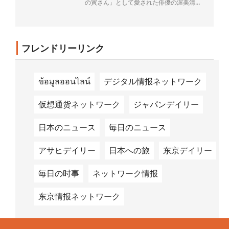
の寅さん」として愛された俳優の渥美清さ
ん（1928～96年）が68歳で亡くなって4日
で30年がた...
フレンドリーリンク
ข้อมูลออนไลน์
デジタル情报ネットワーク
仮想通货ネットワーク
ジャパンデイリー
日本のニュース
毎日のニュース
アサヒデイリー
日本への旅
东京デイリー
毎日の时事
ネットワーク情报
东京情报ネットワーク