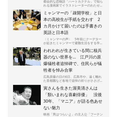
都会的な恋物語「ハートカクテル」で知ら
れる漫画家でイラストレーターのわたせせ
いぞうさん（81）が5日、東京都に浅草・
ミャンマーの「疎開学校」と日
雷門を描いた版画「...
本の高校生が手紙を交わす 2
カ月かけて届いたのは手書きの
英語と日本語
〈ミャンマーの声〉 5年前にクーデター
が起きたミャンマーで避難生活をする学生
たちと、日本の高校生たちが手紙で交流し
われわれが生きている間に核兵
ている。内戦が続くミ...
器のない世界を… 江戸川の原
爆犠牲者追悼碑で、住民らが犠
牲者を悼み合掌
広島原爆の日の6日、広島市や、遠く離れ
た首都圏など各地で追悼の祈りがささげら
れた。大勢の命を一瞬で奪い、広島を火の
寅さんを生きた渥美清さんは
海にした原爆投下から...
「類いまれな喜劇俳優」 没後
30年、「マニア」が語る色あせ
ない魅力
映画「男はつらいよ」の主人公「フーテン