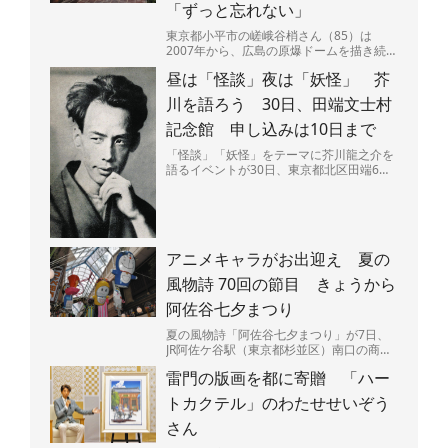
「ずっと忘れない」
東京都小平市の嵯峨谷梢さん（85）は
2007年から、広島の原爆ドームを描き続け
ている。広島県呉市出身で、4歳のときに
昼は「怪談」夜は「妖怪」 芥
原爆投下直後の広島...
川を語ろう 30日、田端文士村
記念館 申し込みは10日まで
「怪談」「妖怪」をテーマに芥川龍之介を
語るイベントが30日、東京都北区田端6の
田端文士村記念館で開かれる。昼と夜の部
があり、夜には作品...
アニメキャラがお出迎え 夏の
風物詩 70回の節目 きょうから
阿佐谷七夕まつり
夏の風物詩「阿佐谷七夕まつり」が7日、
JR阿佐ケ谷駅（東京都杉並区）南口の商店
街「阿佐谷パールセンター」などで始ま
雷門の版画を都に寄贈 「ハー
る。今年で70回目の...
トカクテル」のわたせせいぞう
さん