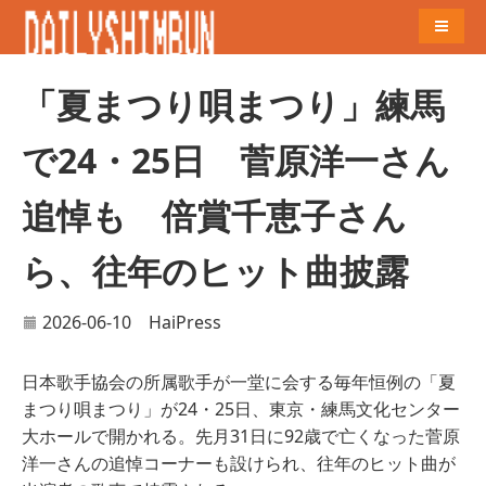
Naviga
「夏まつり唄まつり」練馬
で24・25日 菅原洋一さん
追悼も 倍賞千恵子さん
ら、往年のヒット曲披露
2026-06-10
HaiPress
日本歌手協会の所属歌手が一堂に会する毎年恒例の「夏
まつり唄まつり」が24・25日、東京・練馬文化センター
大ホールで開かれる。先月31日に92歳で亡くなった菅原
洋一さんの追悼コーナーも設けられ、往年のヒット曲が