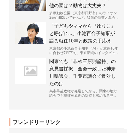
他の園は？動物は大丈夫？
多摩動物公園（東京都日野市）のライオン
3頭が相次いで死んだ。猛暑の影響とみら
れるという。やりきれない思いが募る一
「子どもやママから『ゆりこ』
方、他の動物や動物園は...
と呼ばれ…」小池百合子知事が
語る就任10年と政策の手応え
東京都の小池百合子知事（74）が就任10年
に合わせ7月下旬、東京新聞のインタビュ
ーに応じた。一貫して進めてきた子育て支
関東でも「非核三原則堅持」の
援策の成果を強調...
意見書採択 全会一致した神奈
川県議会、千葉市議会で反対し
たのは
高市早苗政権が発足してから、関東の地方
議会でも非核三原則の堅持を求める意見書
の提出が相次ぎ、30議会を超えた。全会派
が受け入れられる文...
フレンドリーリンク