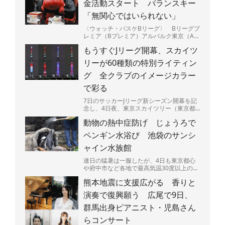
金活動スタート バランスキー
「無関心ではいられない」
〈ウォッチ・バスケBリーグ〉 Bリーグプ
レミア（Bプレミア）アルバルク東京（A東
京）は5日、最大震度7を観測した熊本県の
もうすぐJリーグ開幕、スカイツ
被災地を支援す...
リーが60種類の特別ライティン
グ 全クラブのイメージカラー
で彩る
7日のサッカーJリーグ新シーズン開幕を記
念し、4日夜、東京スカイツリー（東京都
墨田区）で特別ライティングが始まった。
動物の熱中症防げ じょうろで
J1、J2、J3全...
ペンギン水浴び 池袋のサンシ
ャイン水族館
連日の猛暑は一服したが、4日も東京都心
や府中市など各地で最高気温30度以上の真
夏日となり、熱中症に要警戒の状況が続く
熊本地震に支援広がる 香りと
都内－。暑さは人間...
演奏で復興願う 広尾で9日、
群馬出身ピアニスト・児島さん
らコンサート