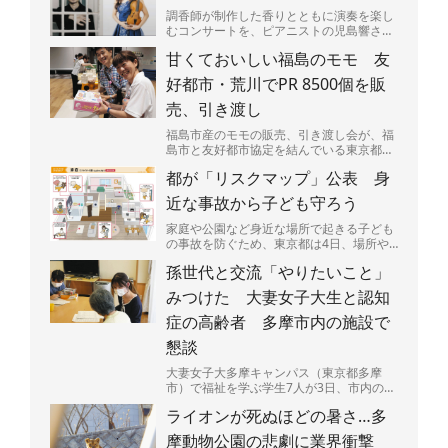
調香師が制作した香りとともに演奏を楽し
むコンサートを、ピアニストの児島響さん
（25）が9日、東京都渋谷区広尾で開く。
甘くておいしい福島のモモ 友
売り上げの一部は、...
好都市・荒川でPR 8500個を販
売、引き渡し
福島市産のモモの販売、引き渡し会が、福
島市と友好都市協定を結んでいる東京都荒
川区であった。区民らが笑顔でモモの入っ
都が「リスクマップ」公表 身
た箱を持ち帰っていた...
近な事故から子ども守ろう
家庭や公園など身近な場所で起きる子ども
の事故を防ぐため、東京都は4日、場所や
場面ごとに潜む危険を図説した「リスクマ
孫世代と交流「やりたいこと」
ップ」を公表した。都...
みつけた 大妻女子大生と認知
症の高齢者 多摩市内の施設で
懇談
大妻女子大多摩キャンパス（東京都多摩
市）で福祉を学ぶ学生7人が3日、市内の認
知症グループホーム利用の高齢者9人と交
ライオンが死ぬほどの暑さ…多
流した。9月の「認知...
摩動物公園の悲劇に業界衝撃