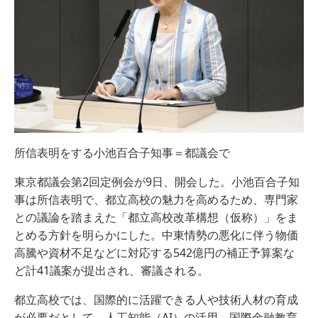
所信表明をする小池百合子知事＝都議会で
東京都議会第2回定例会が9日、開会した。小池百合子知
事は所信表明で、都立高校の魅力を高めるため、専門家
との議論を踏まえた「都立高校改革構想（仮称）」をま
とめる方針を明らかにした。中東情勢の悪化に伴う物価
高騰や資材不足などに対応する542億円の補正予算案な
ど計41議案が提出され、審議される。
都立高校では、国際的に活躍できる人や技術人材の育成
が必要だとして、人工知能（AI）の活用、国際金融教育