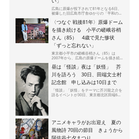
い」
広島に原爆が投下されて81年となる6日、
被爆した旧広島市庁舎ゆかりの「平和の
石」が置かれた東京都・目黒区立中目黒し
〈つなぐ 戦後81年〉原爆ドーム
ぜんとなかよし公園（...
を描き続ける 小平の嵯峨谷梢
さん（85） 4歳で見た惨状
「ずっと忘れない」
東京都小平市の嵯峨谷梢さん（85）は
2007年から、広島の原爆ドームを描き続け
ている。広島県呉市出身で、4歳のときに
昼は「怪談」夜は「妖怪」 芥
原爆投下直後の広島...
川を語ろう 30日、田端文士村
記念館 申し込みは10日まで
「怪談」「妖怪」をテーマに芥川龍之介を
語るイベントが30日、東京都北区田端6の
田端文士村記念館で開かれる。昼と夜の部
があり、夜には作品...
アニメキャラがお出迎え 夏の
風物詩 70回の節目 きょうから
阿佐谷七夕まつり