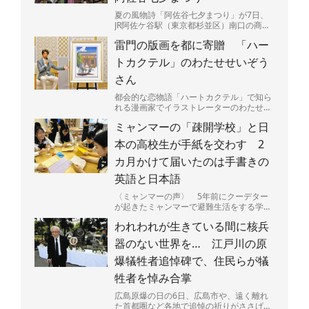
夏の風物詩「阿佐谷七夕まつり」が7日、
JR阿佐ケ谷駅（東京都杉並区）南口の商店
街「阿佐谷パールセンター」などで始ま
雷門の版画を都に寄贈 「ハー
る。今年で70回目の...
トカクテル」のわたせせいぞう
さん
都会的な恋物語「ハートカクテル」で知ら
れる漫画家でイラストレーターのわたせせ
いぞうさん（81）が5日、東京都に浅草・
ミャンマーの「疎開学校」と日
雷門を描いた版画「...
本の高校生が手紙を交わす 2
カ月かけて届いたのは手書きの
英語と日本語
〈ミャンマーの声〉 5年前にクーデター
が起きたミャンマーで避難生活をする学生
たちと、日本の高校生たちが手紙で交流し
われわれが生きている間に核兵
ている。内戦が続くミ...
器のない世界を… 江戸川の原
爆犠牲者追悼碑で、住民らが犠
牲者を悼み合掌
広島原爆の日の6日、広島市や、遠く離れ
た首都圏など各地で追悼の祈りがささげら