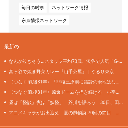
毎日の时事
ネットワーク情报
东京情报ネットワーク
最新の
なんか泣きそう…スタッフ平均73歳、渋谷で人気「G-
CHA＆Ba-CHA」は年齢の壁も国境も超えて
富ヶ谷で焼き野菜カレー『山手茶屋』｜ぐるり東京
〈つなぐ 戦後81年〉「非核三原則に議論の余地はな
い」 被爆者ら目黒で「平和の石のつどい」
〈つなぐ 戦後81年〉原爆ドームを描き続ける 小平の
嵯峨谷梢さん（85） 4歳で見た惨状「ずっと忘れない」
昼は「怪談」夜は「妖怪」 芥川を語ろう 30日、田
端文士村記念館 申し込みは10日まで
アニメキャラがお出迎え 夏の風物詩 70回の節目 き
ょうから阿佐谷七夕まつり