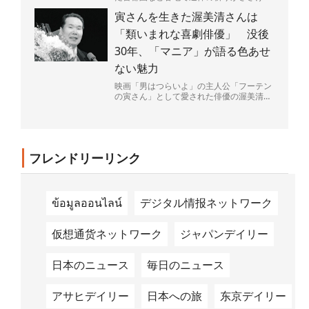
れた。大勢の命を一瞬で奪い、広島を火の
寅さんを生きた渥美清さんは
海にした原爆投下から...
「類いまれな喜劇俳優」 没後
30年、「マニア」が語る色あせ
ない魅力
映画「男はつらいよ」の主人公「フーテン
の寅さん」として愛された俳優の渥美清さ
ん（1928～96年）が68歳で亡くなって4日
で30年がた...
フレンドリーリンク
ข้อมูลออนไลน์
デジタル情报ネットワーク
仮想通货ネットワーク
ジャパンデイリー
日本のニュース
毎日のニュース
アサヒデイリー
日本への旅
东京デイリー