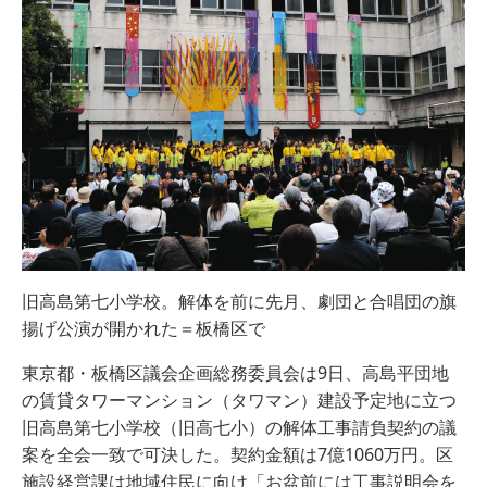
旧高島第七小学校。解体を前に先月、劇団と合唱団の旗
揚げ公演が開かれた＝板橋区で
東京都・板橋区議会企画総務委員会は9日、高島平団地
の賃貸タワーマンション（タワマン）建設予定地に立つ
旧高島第七小学校（旧高七小）の解体工事請負契約の議
案を全会一致で可決した。契約金額は7億1060万円。区
施設経営課は地域住民に向け「お盆前には工事説明会を