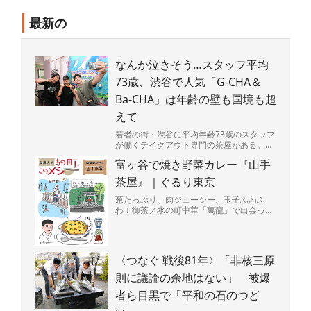
最新の
なんか泣きそう…スタッフ平均
73歳、渋谷で人気「G-CHA＆
Ba-CHA」は年齢の壁も国境も超
えて
若者の街・渋谷に平均年齢73歳のスタッフ
が働くテイクアウト専門の茶屋がある。
店の名は「G-CHA＆Ba-CHA」（ジーチャ
富ヶ谷で焼き野菜カレー『山手
バーチャ）...
茶屋』｜ぐるり東京
葱たっぷり、肉ジューシー、玉子ふわふ
わ！御茶ノ水の町中華「萬龍」で出会っ
た、背徳感マシマシの肉玉炒飯を堪能。
〈つなぐ 戦後81年〉「非核三原
則に議論の余地はない」 被爆
者ら目黒で「平和の石のつど