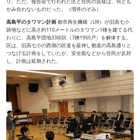
り。ただ、報告会で行われた区と住民の質疑は、何とも
かみ合わないものだった。（増井のぞみ）
高島平のタワマン計画
都市再生機構（UR）が旧高七小
跡地などに高さ約110メートルのタワマン1棟を建てる代
わりに、高島平団地33街区（7棟1955戸）を解体する。
区は、旧高七小の西側の区道を延伸し都道の高島通りと
つなげる計画をしていたが、安全面などから住民が反対
し、計画は延期された。