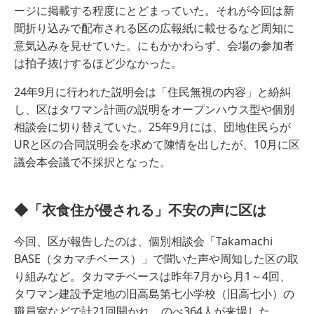
ージに掲載する程度にとどまっていた。それが今回は新
聞折り込みで配布される区の広報紙に載せるなど周知に
意気込みを見せていた。にもかかわらず、会場の参加者
は拍子抜けするほど少なかった。
24年9月に行われた説明会は「住民無視の内容」と紛糾
し、区はタワマン計画の説明をオープンハウス型や個別
相談会に切り替えていた。25年9月には、団地住民らが
URと区の合同説明会を求めて陳情を出したが、10月に区
議会本会議で不採択となった。
◆「衣食住が侵される」不安の声に区は
今回、区が報告したのは、個別相談会「Takamachi
BASE（タカマチベース）」で聞いた声や周知した区の取
り組みなど。タカマチベースは昨年7月から月1～4回、
タワマン建設予定地の旧高島第七小学校（旧高七小）の
職員室などで計21回開かれ、のべ364人が来場した。