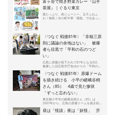
富ヶ谷で焼き野菜カレー『山手
バーチャ）...
茶屋』｜ぐるり東京
葱たっぷり、肉ジューシー、玉子ふわふ
わ！御茶ノ水の町中華「萬龍」で出会っ
た、背徳感マシマシの肉玉炒飯を堪能。
〈つなぐ 戦後81年〉「非核三原
則に議論の余地はない」 被爆
者ら目黒で「平和の石のつど
い」
広島に原爆が投下されて81年となる6日、
被爆した旧広島市庁舎ゆかりの「平和の
石」が置かれた東京都・目黒区立中目黒し
〈つなぐ 戦後81年〉原爆ドーム
ぜんとなかよし公園（...
を描き続ける 小平の嵯峨谷梢
さん（85） 4歳で見た惨状
「ずっと忘れない」
東京都小平市の嵯峨谷梢さん（85）は
2007年から、広島の原爆ドームを描き続け
ている。広島県呉市出身で、4歳のときに
昼は「怪談」夜は「妖怪」 芥
原爆投下直後の広島...