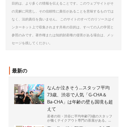
目的は、より多くの情報を伝えることです。このウェブサイトがそ
の見解に同意し、その信頼性に責任があることを意味するものでは
なく、法的責任を負いません。 このサイトのすべてのリソースはイ
ンターネット上で収集されます共有の目的は、すべての人の学習と
参照のみです。著作権または知的財産権の侵害がある場合は、メッ
セージを残してください。
最新の
なんか泣きそう…スタッフ平均
73歳、渋谷で人気「G-CHA＆
Ba-CHA」は年齢の壁も国境も超
えて
若者の街・渋谷に平均年齢73歳のスタッフ
が働くテイクアウト専門の茶屋がある。
店の名は「G-CHA＆Ba-CHA」（ジーチャ