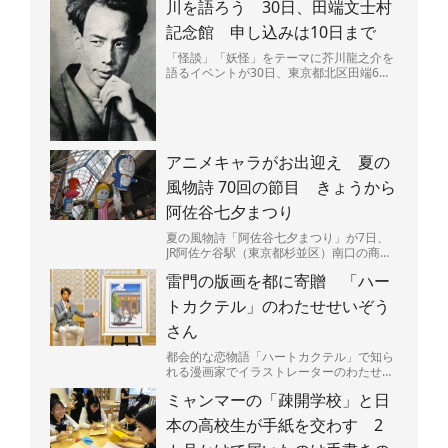
川を語ろう 30日、田端文士村
記念館 申し込みは10日まで
「怪談」「妖怪」をテーマに芥川龍之介を
語るイベントが30日、東京都北区田端6の
田端文士村記念館で開かれる。昼と夜の部
があり、夜には作品...
アニメキャラがお出迎え 夏の
風物詩 70回の節目 きょうから
阿佐谷七夕まつり
夏の風物詩「阿佐谷七夕まつり」が7日、
JR阿佐ケ谷駅（東京都杉並区）南口の商店
街「阿佐谷パールセンター」などで始ま
雷門の版画を都に寄贈 「ハー
る。今年で70回目の...
トカクテル」のわたせせいぞう
さん
都会的な恋物語「ハートカクテル」で知ら
れる漫画家でイラストレーターのわたせせ
いぞうさん（81）が5日、東京都に浅草・
ミャンマーの「疎開学校」と日
雷門を描いた版画「...
本の高校生が手紙を交わす 2