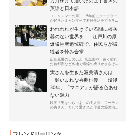
カ月かけて届いたのは手書きの
英語と日本語
〈ミャンマーの声〉 5年前にクーデター
が起きたミャンマーで避難生活をする学生
たちと、日本の高校生たちが手紙で交流し
われわれが生きている間に核兵
ている。内戦が続くミ...
器のない世界を… 江戸川の原
爆犠牲者追悼碑で、住民らが犠
牲者を悼み合掌
広島原爆の日の6日、広島市や、遠く離れ
た首都圏など各地で追悼の祈りがささげら
れた。大勢の命を一瞬で奪い、広島を火の
寅さんを生きた渥美清さんは
海にした原爆投下から...
「類いまれな喜劇俳優」 没後
30年、「マニア」が語る色あせ
ない魅力
映画「男はつらいよ」の主人公「フーテン
の寅さん」として愛された俳優の渥美清さ
ん（1928～96年）が68歳で亡くなって4日
で30年がた...
フレンドリーリンク