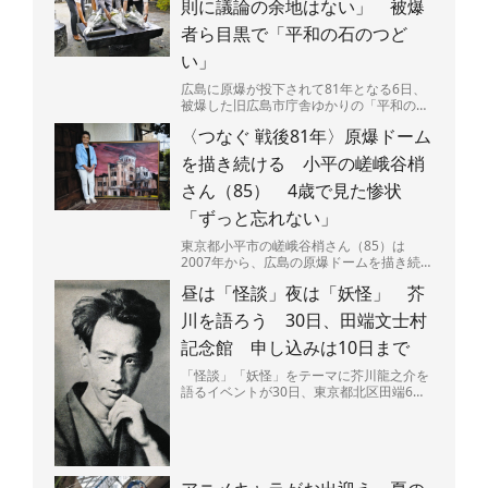
則に議論の余地はない」 被爆
者ら目黒で「平和の石のつど
い」
広島に原爆が投下されて81年となる6日、
被爆した旧広島市庁舎ゆかりの「平和の
石」が置かれた東京都・目黒区立中目黒し
〈つなぐ 戦後81年〉原爆ドーム
ぜんとなかよし公園（...
を描き続ける 小平の嵯峨谷梢
さん（85） 4歳で見た惨状
「ずっと忘れない」
東京都小平市の嵯峨谷梢さん（85）は
2007年から、広島の原爆ドームを描き続け
ている。広島県呉市出身で、4歳のときに
昼は「怪談」夜は「妖怪」 芥
原爆投下直後の広島...
川を語ろう 30日、田端文士村
記念館 申し込みは10日まで
「怪談」「妖怪」をテーマに芥川龍之介を
語るイベントが30日、東京都北区田端6の
田端文士村記念館で開かれる。昼と夜の部
があり、夜には作品...