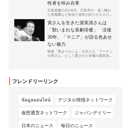
牲者を悼み合掌
広島原爆の日の6日、広島市や、遠く離れ
た首都圏など各地で追悼の祈りがささげら
れた。大勢の命を一瞬で奪い、広島を火の
寅さんを生きた渥美清さんは
海にした原爆投下から...
「類いまれな喜劇俳優」 没後
30年、「マニア」が語る色あせ
ない魅力
映画「男はつらいよ」の主人公「フーテン
の寅さん」として愛された俳優の渥美清さ
ん（1928～96年）が68歳で亡くなって4日
で30年がた...
フレンドリーリンク
ข้อมูลออนไลน์
デジタル情报ネットワーク
仮想通货ネットワーク
ジャパンデイリー
日本のニュース
毎日のニュース