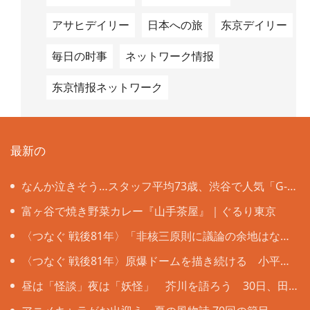
アサヒデイリー
日本への旅
东京デイリー
毎日の时事
ネットワーク情报
东京情报ネットワーク
最新の
なんか泣きそう…スタッフ平均73歳、渋谷で人気「G-
CHA＆Ba-CHA」は年齢の壁も国境も超えて
富ヶ谷で焼き野菜カレー『山手茶屋』｜ぐるり東京
〈つなぐ 戦後81年〉「非核三原則に議論の余地はな
い」 被爆者ら目黒で「平和の石のつどい」
〈つなぐ 戦後81年〉原爆ドームを描き続ける 小平の
嵯峨谷梢さん（85） 4歳で見た惨状「ずっと忘れない」
昼は「怪談」夜は「妖怪」 芥川を語ろう 30日、田