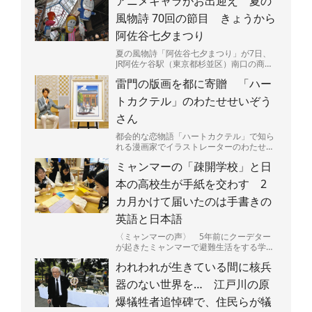
アニメキャラがお出迎え 夏の
風物詩 70回の節目 きょうから
阿佐谷七夕まつり
夏の風物詩「阿佐谷七夕まつり」が7日、
JR阿佐ケ谷駅（東京都杉並区）南口の商店
街「阿佐谷パールセンター」などで始ま
雷門の版画を都に寄贈 「ハー
る。今年で70回目の...
トカクテル」のわたせせいぞう
さん
都会的な恋物語「ハートカクテル」で知ら
れる漫画家でイラストレーターのわたせせ
いぞうさん（81）が5日、東京都に浅草・
ミャンマーの「疎開学校」と日
雷門を描いた版画「...
本の高校生が手紙を交わす 2
カ月かけて届いたのは手書きの
英語と日本語
〈ミャンマーの声〉 5年前にクーデター
が起きたミャンマーで避難生活をする学生
たちと、日本の高校生たちが手紙で交流し
われわれが生きている間に核兵
ている。内戦が続くミ...
器のない世界を… 江戸川の原
爆犠牲者追悼碑で、住民らが犠