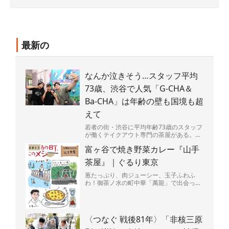
最新の
なんか泣きそう…スタッフ平均
73歳、渋谷で人気「G-CHA＆
Ba-CHA」は年齢の壁も国境も超
えて
若者の街・渋谷に平均年齢73歳のスタッフ
が働くテイクアウト専門の茶屋がある。
店の名は「G-CHA＆Ba-CHA」（ジーチャ
富ヶ谷で焼き野菜カレー『山手
バーチャ）...
茶屋』｜ぐるり東京
葱たっぷり、肉ジューシー、玉子ふわふ
わ！御茶ノ水の町中華「萬龍」で出会っ
た、背徳感マシマシの肉玉炒飯を堪能。
〈つなぐ 戦後81年〉「非核三原