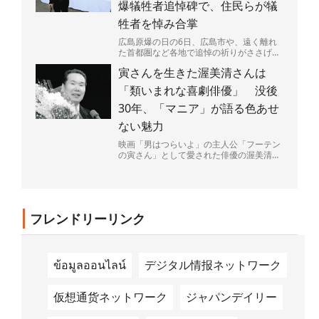
爆犠牲者追悼碑で、住民らが犠
牲者を悼み合掌
広島原爆の日の6日、広島市や、遠く離れ
た首都圏など各地で追悼の祈りがささげら
れた。大勢の命を一瞬で奪い、広島を火の
寅さんを生きた渥美清さんは
海にした原爆投下から...
「類いまれな喜劇俳優」 没後
30年、「マニア」が語る色あせ
ない魅力
映画「男はつらいよ」の主人公「フーテン
の寅さん」として愛された俳優の渥美清さ
ん（1928～96年）が68歳で亡くなって4日
で30年がた...
フレンドリーリンク
ข้อมูลออนไลน์
デジタル情报ネットワーク
仮想通货ネットワーク
ジャパンデイリー