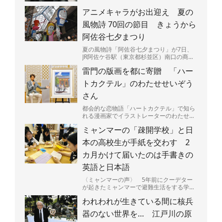
アニメキャラがお出迎え 夏の
風物詩 70回の節目 きょうから
阿佐谷七夕まつり
夏の風物詩「阿佐谷七夕まつり」が7日、
JR阿佐ケ谷駅（東京都杉並区）南口の商店
街「阿佐谷パールセンター」などで始ま
雷門の版画を都に寄贈 「ハー
る。今年で70回目の...
トカクテル」のわたせせいぞう
さん
都会的な恋物語「ハートカクテル」で知ら
れる漫画家でイラストレーターのわたせせ
いぞうさん（81）が5日、東京都に浅草・
ミャンマーの「疎開学校」と日
雷門を描いた版画「...
本の高校生が手紙を交わす 2
カ月かけて届いたのは手書きの
英語と日本語
〈ミャンマーの声〉 5年前にクーデター
が起きたミャンマーで避難生活をする学生
たちと、日本の高校生たちが手紙で交流し
われわれが生きている間に核兵
ている。内戦が続くミ...
器のない世界を… 江戸川の原