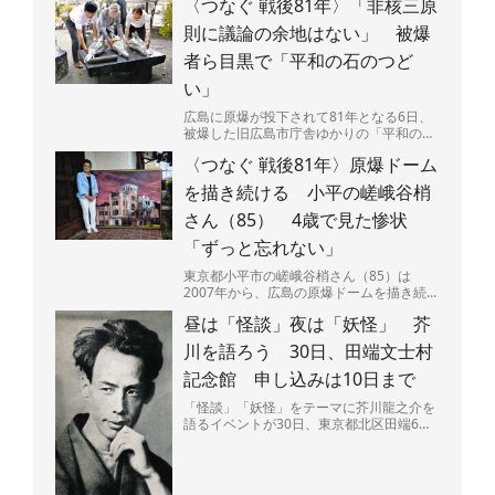
〈つなぐ 戦後81年〉「非核三原
則に議論の余地はない」 被爆
者ら目黒で「平和の石のつど
い」
広島に原爆が投下されて81年となる6日、
被爆した旧広島市庁舎ゆかりの「平和の
石」が置かれた東京都・目黒区立中目黒し
〈つなぐ 戦後81年〉原爆ドーム
ぜんとなかよし公園（...
を描き続ける 小平の嵯峨谷梢
さん（85） 4歳で見た惨状
「ずっと忘れない」
東京都小平市の嵯峨谷梢さん（85）は
2007年から、広島の原爆ドームを描き続け
ている。広島県呉市出身で、4歳のときに
昼は「怪談」夜は「妖怪」 芥
原爆投下直後の広島...
川を語ろう 30日、田端文士村
記念館 申し込みは10日まで
「怪談」「妖怪」をテーマに芥川龍之介を
語るイベントが30日、東京都北区田端6の
田端文士村記念館で開かれる。昼と夜の部
があり、夜には作品...