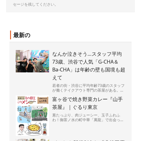
セージを残してください。
最新の
なんか泣きそう…スタッフ平均
73歳、渋谷で人気「G-CHA＆
Ba-CHA」は年齢の壁も国境も超
えて
若者の街・渋谷に平均年齢73歳のスタッフ
が働くテイクアウト専門の茶屋がある。
店の名は「G-CHA＆Ba-CHA」（ジーチャ
富ヶ谷で焼き野菜カレー『山手
バーチャ）...
茶屋』｜ぐるり東京
葱たっぷり、肉ジューシー、玉子ふわふ
わ！御茶ノ水の町中華「萬龍」で出会っ
た、背徳感マシマシの肉玉炒飯を堪能。