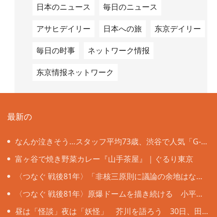
日本のニュース
毎日のニュース
アサヒデイリー
日本への旅
东京デイリー
毎日の时事
ネットワーク情报
东京情报ネットワーク
最新の
なんか泣きそう…スタッフ平均73歳、渋谷で人気「G-
CHA＆Ba-CHA」は年齢の壁も国境も超えて
富ヶ谷で焼き野菜カレー『山手茶屋』｜ぐるり東京
〈つなぐ 戦後81年〉「非核三原則に議論の余地はな
い」 被爆者ら目黒で「平和の石のつどい」
〈つなぐ 戦後81年〉原爆ドームを描き続ける 小平の
嵯峨谷梢さん（85） 4歳で見た惨状「ずっと忘れない」
昼は「怪談」夜は「妖怪」 芥川を語ろう 30日、田