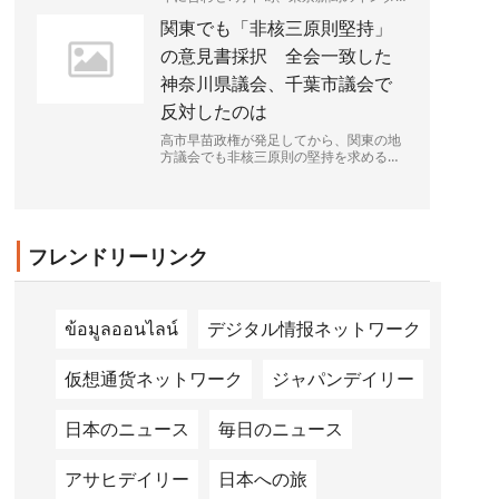
ビューに応じた。一貫して進めてきた子
関東でも「非核三原則堅持」
育て支援策の成果を強調...
の意見書採択 全会一致した
神奈川県議会、千葉市議会で
反対したのは
高市早苗政権が発足してから、関東の地
方議会でも非核三原則の堅持を求める意
見書の提出が相次ぎ、30議会を超えた。
全会派が受け入れられる文...
フレンドリーリンク
ข้อมูลออนไลน์
デジタル情报ネットワーク
仮想通货ネットワーク
ジャパンデイリー
日本のニュース
毎日のニュース
アサヒデイリー
日本への旅