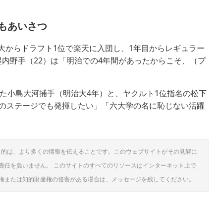
もあいさつ
大からドラフト1位で楽天に入団し、1年目からレギュラー
内野手（22）は「明治での4年間があったからこそ、（プ
れた小島大河捕手（明治大4年）と、ヤクルト1位指名の松下
次のステージでも発揮したい」「六大学の名に恥じない活躍
目的は、より多くの情報を伝えることです。このウェブサイトがその見解に
責任を負いません。 このサイトのすべてのリソースはインターネット上で
権または知的財産権の侵害がある場合は、メッセージを残してください。