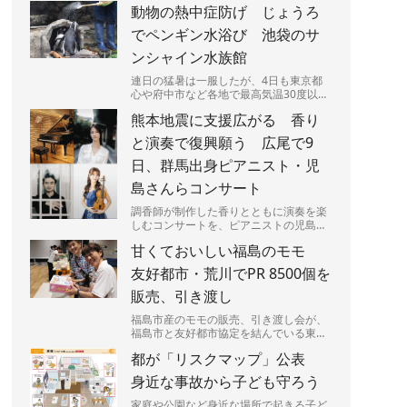
動物の熱中症防げ じょうろ
った。J1、J2、J3全...
でペンギン水浴び 池袋のサ
ンシャイン水族館
連日の猛暑は一服したが、4日も東京都
心や府中市など各地で最高気温30度以上
の真夏日となり、熱中症に要警戒の状況
熊本地震に支援広がる 香り
が続く都内－。暑さは人間...
と演奏で復興願う 広尾で9
日、群馬出身ピアニスト・児
島さんらコンサート
調香師が制作した香りとともに演奏を楽
しむコンサートを、ピアニストの児島響
さん（25）が9日、東京都渋谷区広尾で
甘くておいしい福島のモモ
開く。売り上げの一部は、...
友好都市・荒川でPR 8500個を
販売、引き渡し
福島市産のモモの販売、引き渡し会が、
福島市と友好都市協定を結んでいる東京
都荒川区であった。区民らが笑顔でモモ
都が「リスクマップ」公表
の入った箱を持ち帰っていた...
身近な事故から子ども守ろう
家庭や公園など身近な場所で起きる子ど