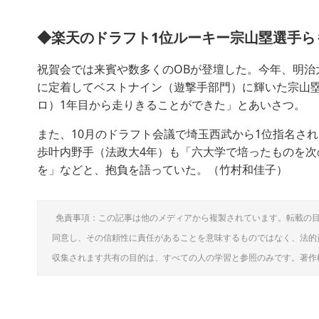
◆楽天のドラフト1位ルーキー宗山塁選手ら
祝賀会では来賓や数多くのOBが登壇した。今年、明治
に定着してベストナイン（遊撃手部門）に輝いた宗山塁
ロ）1年目から走りきることができた」とあいさつ。
また、10月のドラフト会議で埼玉西武から1位指名さ
歩叶内野手（法政大4年）も「六大学で培ったものを
を」などと、抱負を語っていた。（竹村和佳子）
免責事項：この記事は他のメディアから複製されています。転載の
同意し、その信頼性に責任があることを意味するものではなく、法的
収集されます共有の目的は、すべての人の学習と参照のみです。著作