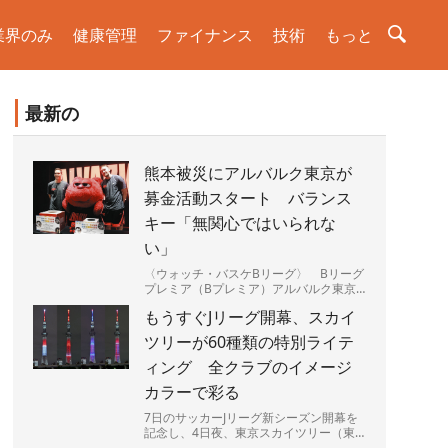
業界のみ
健康管理
ファイナンス
技術
もっと
最新の
熊本被災にアルバルク東京が
募金活動スタート バランス
キー「無関心ではいられな
い」
〈ウォッチ・バスケBリーグ〉 Bリーグ
プレミア（Bプレミア）アルバルク東京
（A東京）は5日、最大震度7を観測した
もうすぐJリーグ開幕、スカイ
熊本県の被災地を支援す...
ツリーが60種類の特別ライテ
ィング 全クラブのイメージ
カラーで彩る
7日のサッカーJリーグ新シーズン開幕を
記念し、4日夜、東京スカイツリー（東
京都墨田区）で特別ライティングが始ま