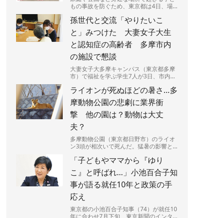
もの事故を防ぐため、東京都は4日、場
所や場面ごとに潜む危険を図説した「リ
孫世代と交流「やりたいこ
スクマップ」を公表した。都...
と」みつけた 大妻女子大生
と認知症の高齢者 多摩市内
の施設で懇談
大妻女子大多摩キャンパス（東京都多摩
市）で福祉を学ぶ学生7人が3日、市内の
認知症グループホーム利用の高齢者9人
ライオンが死ぬほどの暑さ…多
と交流した。9月の「認知...
摩動物公園の悲劇に業界衝
撃 他の園は？動物は大丈
夫？
多摩動物公園（東京都日野市）のライオ
ン3頭が相次いで死んだ。猛暑の影響と
みられるという。やりきれない思いが募
「子どもやママから『ゆり
る一方、他の動物や動物園は...
こ』と呼ばれ…」小池百合子知
事が語る就任10年と政策の手
応え
東京都の小池百合子知事（74）が就任10
年に合わせ7月下旬、東京新聞のインタ