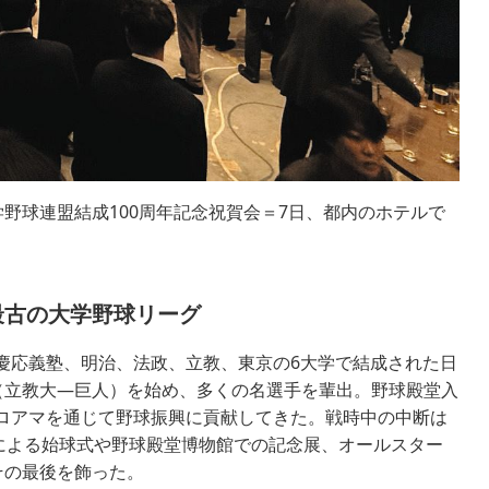
野球連盟結成100周年記念祝賀会＝7日、都内のホテルで
最古の大学野球リーグ
、慶応義塾、明治、法政、立教、東京の6大学で結成された日
（立教大―巨人）を始め、多くの名選手を輩出。野球殿堂入
プロアマを通じて野球振興に貢献してきた。戦時中の中断は
Bによる始球式や野球殿堂博物館での記念展、オールスター
その最後を飾った。