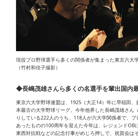
現役プロ野球選手ら多くの関係者が集まった東京六大学
（竹村和佳子撮影）
◆長嶋茂雄さんら多くの名選手を輩出国内
東京六大学野球連盟は、1925（大正14）年に早稲田
本最古の大学野球リーグ。今年他界した長嶋茂雄さん
りしている222人のうち、118人が六大学関係者で、
あったものの100周年を迎えた今年は、レジェンドO
東西対抗戦などの記念行事がめじろ押しで、祝賀会は