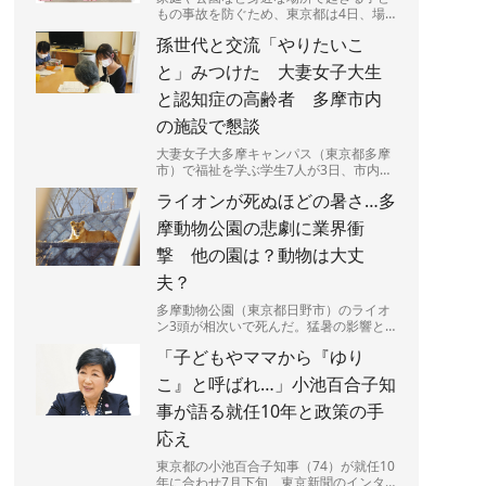
もの事故を防ぐため、東京都は4日、場
所や場面ごとに潜む危険を図説した「リ
孫世代と交流「やりたいこ
スクマップ」を公表した。都...
と」みつけた 大妻女子大生
と認知症の高齢者 多摩市内
の施設で懇談
大妻女子大多摩キャンパス（東京都多摩
市）で福祉を学ぶ学生7人が3日、市内の
認知症グループホーム利用の高齢者9人
ライオンが死ぬほどの暑さ…多
と交流した。9月の「認知...
摩動物公園の悲劇に業界衝
撃 他の園は？動物は大丈
夫？
多摩動物公園（東京都日野市）のライオ
ン3頭が相次いで死んだ。猛暑の影響と
みられるという。やりきれない思いが募
「子どもやママから『ゆり
る一方、他の動物や動物園は...
こ』と呼ばれ…」小池百合子知
事が語る就任10年と政策の手
応え
東京都の小池百合子知事（74）が就任10
年に合わせ7月下旬、東京新聞のインタ