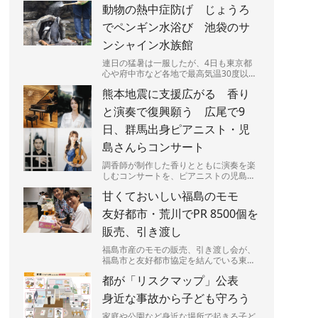
動物の熱中症防げ じょうろ
った。J1、J2、J3全...
でペンギン水浴び 池袋のサ
ンシャイン水族館
連日の猛暑は一服したが、4日も東京都
心や府中市など各地で最高気温30度以上
の真夏日となり、熱中症に要警戒の状況
熊本地震に支援広がる 香り
が続く都内－。暑さは人間...
と演奏で復興願う 広尾で9
日、群馬出身ピアニスト・児
島さんらコンサート
調香師が制作した香りとともに演奏を楽
しむコンサートを、ピアニストの児島響
さん（25）が9日、東京都渋谷区広尾で
甘くておいしい福島のモモ
開く。売り上げの一部は、...
友好都市・荒川でPR 8500個を
販売、引き渡し
福島市産のモモの販売、引き渡し会が、
福島市と友好都市協定を結んでいる東京
都荒川区であった。区民らが笑顔でモモ
都が「リスクマップ」公表
の入った箱を持ち帰っていた...
身近な事故から子ども守ろう
家庭や公園など身近な場所で起きる子ど