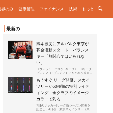
業界のみ
健康管理
ファイナンス
技術
もっと
最新の
熊本被災にアルバルク東京が
募金活動スタート バランス
キー「無関心ではいられな
い」
〈ウォッチ・バスケBリーグ〉 Bリーグ
プレミア（Bプレミア）アルバルク東京
（A東京）は5日、最大震度7を観測した
もうすぐJリーグ開幕、スカイ
熊本県の被災地を支援す...
ツリーが60種類の特別ライテ
ィング 全クラブのイメージ
カラーで彩る
7日のサッカーJリーグ新シーズン開幕を
記念し、4日夜、東京スカイツリー（東
京都墨田区）で特別ライティングが始ま