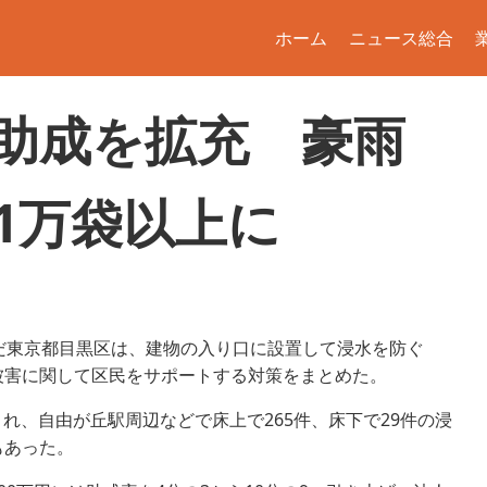
ホーム
ニュース総合
助成を拡充 豪雨
1万袋以上に
だ東京都目黒区は、建物の入り口に設置して浸水を防ぐ
被害に関して区民をサポートする対策をまとめた。
され、自由が丘駅周辺などで床上で265件、床下で29件の浸
もあった。