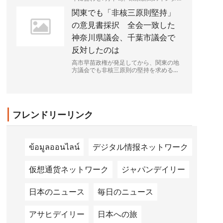
ビューに応じた。一貫して進めてきた子
関東でも「非核三原則堅持」
育て支援策の成果を強調...
の意見書採択 全会一致した
神奈川県議会、千葉市議会で
反対したのは
高市早苗政権が発足してから、関東の地
方議会でも非核三原則の堅持を求める意
見書の提出が相次ぎ、30議会を超えた。
全会派が受け入れられる文...
フレンドリーリンク
ข้อมูลออนไลน์
デジタル情报ネットワーク
仮想通货ネットワーク
ジャパンデイリー
日本のニュース
毎日のニュース
アサヒデイリー
日本への旅