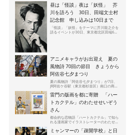
ている。広島県呉市出身で、4歳のときに
昼は「怪談」夜は「妖怪」 芥
原爆投下直後の広島...
川を語ろう 30日、田端文士村
記念館 申し込みは10日まで
「怪談」「妖怪」をテーマに芥川龍之介を
語るイベントが30日、東京都北区田端6の
田端文士村記念館で開かれる。昼と夜の部
があり、夜には作品...
アニメキャラがお出迎え 夏の
風物詩 70回の節目 きょうから
阿佐谷七夕まつり
夏の風物詩「阿佐谷七夕まつり」が7日、
JR阿佐ケ谷駅（東京都杉並区）南口の商店
街「阿佐谷パールセンター」などで始ま
雷門の版画を都に寄贈 「ハー
る。今年で70回目の...
トカクテル」のわたせせいぞう
さん
都会的な恋物語「ハートカクテル」で知ら
れる漫画家でイラストレーターのわたせせ
いぞうさん（81）が5日、東京都に浅草・
ミャンマーの「疎開学校」と日
雷門を描いた版画「...