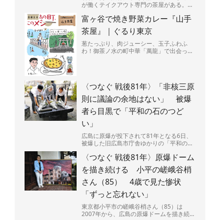
が働くテイクアウト専門の茶屋がある。
店の名は「G-CHA＆Ba-CHA」（ジーチャ
富ヶ谷で焼き野菜カレー『山手
バーチャ）...
茶屋』｜ぐるり東京
葱たっぷり、肉ジューシー、玉子ふわふ
わ！御茶ノ水の町中華「萬龍」で出会っ
た、背徳感マシマシの肉玉炒飯を堪能。
〈つなぐ 戦後81年〉「非核三原
則に議論の余地はない」 被爆
者ら目黒で「平和の石のつど
い」
広島に原爆が投下されて81年となる6日、
被爆した旧広島市庁舎ゆかりの「平和の
石」が置かれた東京都・目黒区立中目黒し
〈つなぐ 戦後81年〉原爆ドーム
ぜんとなかよし公園（...
を描き続ける 小平の嵯峨谷梢
さん（85） 4歳で見た惨状
「ずっと忘れない」
東京都小平市の嵯峨谷梢さん（85）は
2007年から、広島の原爆ドームを描き続け