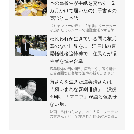
本の高校生が手紙を交わす 2
カ月かけて届いたのは手書きの
英語と日本語
〈ミャンマーの声〉 5年前にクーデター
が起きたミャンマーで避難生活をする学生
たちと、日本の高校生たちが手紙で交流し
われわれが生きている間に核兵
ている。内戦が続くミ...
器のない世界を… 江戸川の原
爆犠牲者追悼碑で、住民らが犠
牲者を悼み合掌
広島原爆の日の6日、広島市や、遠く離れ
た首都圏など各地で追悼の祈りがささげら
れた。大勢の命を一瞬で奪い、広島を火の
寅さんを生きた渥美清さんは
海にした原爆投下から...
「類いまれな喜劇俳優」 没後
30年、「マニア」が語る色あせ
ない魅力
映画「男はつらいよ」の主人公「フーテン
の寅さん」として愛された俳優の渥美清さ
ん（1928～96年）が68歳で亡くなって4日
で30年がた...