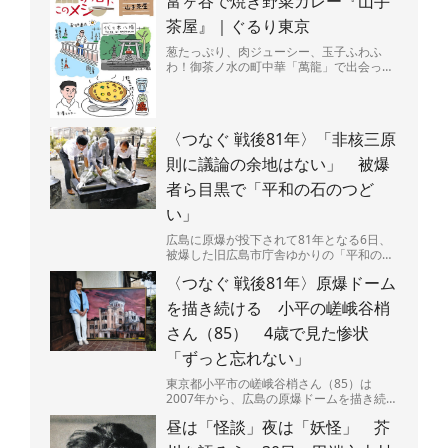
富ヶ谷で焼き野菜カレー『山手
バーチャ）...
茶屋』｜ぐるり東京
葱たっぷり、肉ジューシー、玉子ふわふ
わ！御茶ノ水の町中華「萬龍」で出会っ
た、背徳感マシマシの肉玉炒飯を堪能。
〈つなぐ 戦後81年〉「非核三原
則に議論の余地はない」 被爆
者ら目黒で「平和の石のつど
い」
広島に原爆が投下されて81年となる6日、
被爆した旧広島市庁舎ゆかりの「平和の
石」が置かれた東京都・目黒区立中目黒し
〈つなぐ 戦後81年〉原爆ドーム
ぜんとなかよし公園（...
を描き続ける 小平の嵯峨谷梢
さん（85） 4歳で見た惨状
「ずっと忘れない」
東京都小平市の嵯峨谷梢さん（85）は
2007年から、広島の原爆ドームを描き続け
ている。広島県呉市出身で、4歳のときに
昼は「怪談」夜は「妖怪」 芥
原爆投下直後の広島...