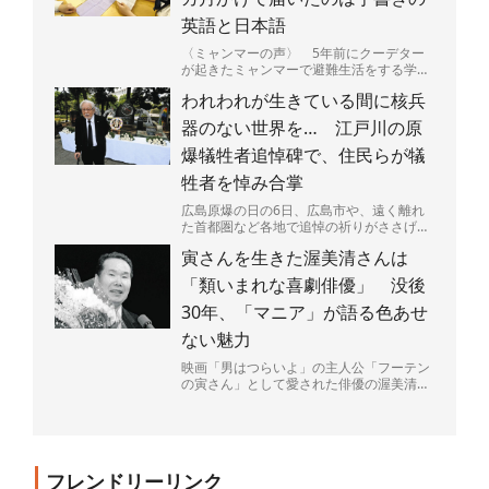
英語と日本語
〈ミャンマーの声〉 5年前にクーデター
が起きたミャンマーで避難生活をする学生
たちと、日本の高校生たちが手紙で交流し
われわれが生きている間に核兵
ている。内戦が続くミ...
器のない世界を… 江戸川の原
爆犠牲者追悼碑で、住民らが犠
牲者を悼み合掌
広島原爆の日の6日、広島市や、遠く離れ
た首都圏など各地で追悼の祈りがささげら
れた。大勢の命を一瞬で奪い、広島を火の
寅さんを生きた渥美清さんは
海にした原爆投下から...
「類いまれな喜劇俳優」 没後
30年、「マニア」が語る色あせ
ない魅力
映画「男はつらいよ」の主人公「フーテン
の寅さん」として愛された俳優の渥美清さ
ん（1928～96年）が68歳で亡くなって4日
で30年がた...
フレンドリーリンク