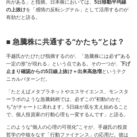
向がある」と指摘。日本株においては、
5日移動平均線
の上抜け
を「感情の反転シグナル」として活用するのが
有効だと語る。
■ 急騰株に共通する“かたち”とは？
手越氏がたびたび指摘するのが、「急騰株には必ず“ある
一定の形”が現れる」という点である。その一つが、
下げ
止まり確認からの5日線上抜け＋出来高急増
というテク
ニカルパターンだ。
「たとえばメタプラネットやエスサイエンス、モンスタ
ーラボのような急騰銘柄では、必ずこの“初動のかた
ち”がチャートに表れます。5日線が底を支え始めること
で、個人投資家の行動心理も一変するんです」と語る。
このような“個人の心理の可視化”こそが、手越氏の投資
哲学の中核をなす「行動ファイナンス」の応用だ。彼は