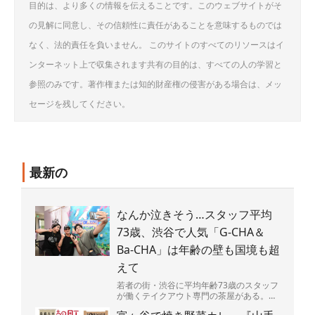
目的は、より多くの情報を伝えることです。このウェブサイトがそ
の見解に同意し、その信頼性に責任があることを意味するものでは
なく、法的責任を負いません。 このサイトのすべてのリソースはイ
ンターネット上で収集されます共有の目的は、すべての人の学習と
参照のみです。著作権または知的財産権の侵害がある場合は、メッ
セージを残してください。
最新の
なんか泣きそう…スタッフ平均
73歳、渋谷で人気「G-CHA＆
Ba-CHA」は年齢の壁も国境も超
えて
若者の街・渋谷に平均年齢73歳のスタッフ
が働くテイクアウト専門の茶屋がある。
店の名は「G-CHA＆Ba-CHA」（ジーチャ