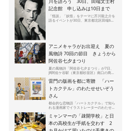
川を語ろう 30日、田端文士村
記念館 申し込みは10日まで
「怪談」「妖怪」をテーマに芥川龍之介を
語るイベントが30日、東京都北区田端6の
田端文士村記念館で開かれる。昼と夜の部
があり、夜には作品...
アニメキャラがお出迎え 夏の
風物詩 70回の節目 きょうから
阿佐谷七夕まつり
夏の風物詩「阿佐谷七夕まつり」が7日、
JR阿佐ケ谷駅（東京都杉並区）南口の商店
街「阿佐谷パールセンター」などで始ま
雷門の版画を都に寄贈 「ハー
る。今年で70回目の...
トカクテル」のわたせせいぞう
さん
都会的な恋物語「ハートカクテル」で知ら
れる漫画家でイラストレーターのわたせせ
いぞうさん（81）が5日、東京都に浅草・
ミャンマーの「疎開学校」と日
雷門を描いた版画「...
本の高校生が手紙を交わす 2
カ月かけて届いたのは手書きの