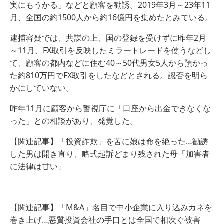
実にもうかる」などと顧客を勧誘。2019年3月～23年11
月、全国の約1500人から約16億円を集めたとみている。
逮捕容疑では、共謀の上、国の登録を受けずに昨年2月
～11月、FX取引を反映したミラートレードを使うなどし
て、顧客の都内などに住む40～50代男女5人から預かっ
た約810万円でFX取引をしたなどとされる。認否を明ら
かにしていない。
昨年11月に顧客から警視庁に「口座から出金できなくな
った」との相談があり、発覚した。
【関連記事】「投資詐欺」を苦に娘は命を絶った…勧誘
した男は開き直り、略式起訴どまり残された母「加害者
に法律は甘い」
【関連記事】「M&A」名目で中小企業に入り込みカネを
巻き上げ…悪質投資会社の手口とは全国で相次ぐ被害