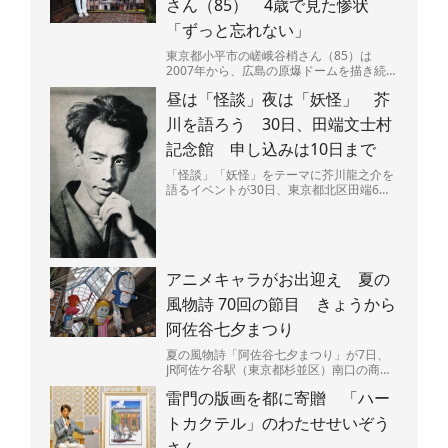
さん（85） 4歳で見た惨状
「ずっと忘れない」
東京都小平市の嵯峨谷梢さん（85）は
2007年から、広島の原爆ドームを描き続け
ている。広島県呉市出身で、4歳のときに
昼は「怪談」夜は「妖怪」 芥
原爆投下直後の広島...
川を語ろう 30日、田端文士村
記念館 申し込みは10日まで
「怪談」「妖怪」をテーマに芥川龍之介を
語るイベントが30日、東京都北区田端6の
田端文士村記念館で開かれる。昼と夜の部
があり、夜には作品...
アニメキャラがお出迎え 夏の
風物詩 70回の節目 きょうから
阿佐谷七夕まつり
夏の風物詩「阿佐谷七夕まつり」が7日、
JR阿佐ケ谷駅（東京都杉並区）南口の商店
街「阿佐谷パールセンター」などで始ま
雷門の版画を都に寄贈 「ハー
る。今年で70回目の...
トカクテル」のわたせせいぞう
さん