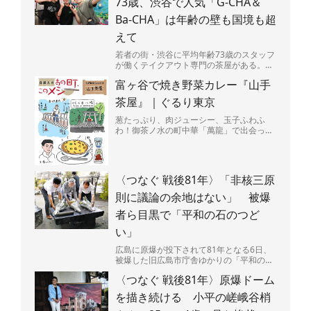
73歳、渋谷で人気「G-CHA＆
Ba-CHA」は年齢の壁も国境も超
えて
若者の街・渋谷に平均年齢73歳のスタッフ
が働くテイクアウト専門の茶屋がある。
店の名は「G-CHA＆Ba-CHA」（ジーチャ
富ヶ谷で焼き野菜カレー『山手
バーチャ）...
茶屋』｜ぐるり東京
葱たっぷり、肉ジューシー、玉子ふわふ
わ！御茶ノ水の町中華「萬龍」で出会っ
た、背徳感マシマシの肉玉炒飯を堪能。
〈つなぐ 戦後81年〉「非核三原
則に議論の余地はない」 被爆
者ら目黒で「平和の石のつど
い」
広島に原爆が投下されて81年となる6日、
被爆した旧広島市庁舎ゆかりの「平和の
石」が置かれた東京都・目黒区立中目黒し
〈つなぐ 戦後81年〉原爆ドーム
ぜんとなかよし公園（...
を描き続ける 小平の嵯峨谷梢