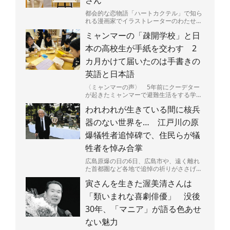
都会的な恋物語「ハートカクテル」で知ら
れる漫画家でイラストレーターのわたせせ
いぞうさん（81）が5日、東京都に浅草・
ミャンマーの「疎開学校」と日
雷門を描いた版画「...
本の高校生が手紙を交わす 2
カ月かけて届いたのは手書きの
英語と日本語
〈ミャンマーの声〉 5年前にクーデター
が起きたミャンマーで避難生活をする学生
たちと、日本の高校生たちが手紙で交流し
われわれが生きている間に核兵
ている。内戦が続くミ...
器のない世界を… 江戸川の原
爆犠牲者追悼碑で、住民らが犠
牲者を悼み合掌
広島原爆の日の6日、広島市や、遠く離れ
た首都圏など各地で追悼の祈りがささげら
れた。大勢の命を一瞬で奪い、広島を火の
寅さんを生きた渥美清さんは
海にした原爆投下から...
「類いまれな喜劇俳優」 没後
30年、「マニア」が語る色あせ
ない魅力