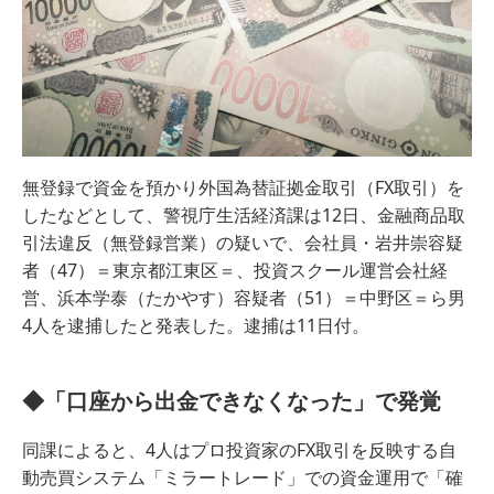
無登録で資金を預かり外国為替証拠金取引（FX取引）を
したなどとして、警視庁生活経済課は12日、金融商品取
引法違反（無登録営業）の疑いで、会社員・岩井崇容疑
者（47）＝東京都江東区＝、投資スクール運営会社経
営、浜本学泰（たかやす）容疑者（51）＝中野区＝ら男
4人を逮捕したと発表した。逮捕は11日付。
◆「口座から出金できなくなった」で発覚
同課によると、4人はプロ投資家のFX取引を反映する自
動売買システム「ミラートレード」での資金運用で「確