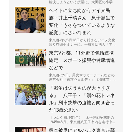
解決しようという授業に、大田区の小学校
が取り組んでいる。その様子をカリフォル
ヘイトに立ち向かうアイヌ民
ニア大バークレー校（...
族・井上千晴さん 息子誕生で
変化「うそをついているような
感覚」にさいなまれ
東京都内で8月18日から始まるアイヌ文化
普及啓発セミナーに、一般社団法人「アイ
ヌ力（ぢから）」（北海道白老町）の一員
東京Vと都、11分野で包括連携
で、アイヌ民族の井...
協定 スポーツ振興や健康増進
などで
東京都は5日、男女サッカーチームなどの
運営会社「東京ヴェルディ」（稲城市）、
16競技のスポーツチームを展開する一般社
「戦争は失うものが大きすぎ
団法人「東京ヴェル...
る」 八王子・「湯の花トンネ
ル」列車銃撃の遺族と向き合っ
た13歳の思い
〈つなぐ 戦後81年〉 太平洋戦争末期の
1945年8月、東京都八王子市内を走行中の
列車が米軍機の銃撃を受け50人以上が亡く
熊本被災にアルバルク東京が募
なった空襲か...