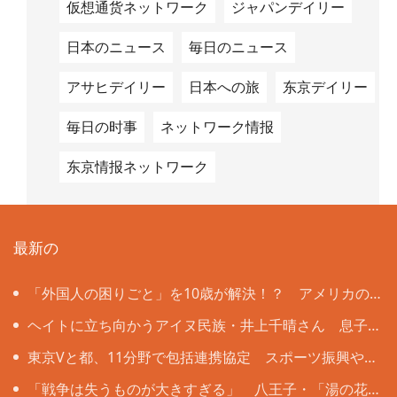
仮想通货ネットワーク
ジャパンデイリー
日本のニュース
毎日のニュース
アサヒデイリー
日本への旅
东京デイリー
毎日の时事
ネットワーク情报
东京情报ネットワーク
最新の
「外国人の困りごと」を10歳が解決！？ アメリカの
名門大教授も注目する大田区立北糀谷小の挑戦
ヘイトに立ち向かうアイヌ民族・井上千晴さん 息子
誕生で変化「うそをついているような感覚」にさいなま
東京Vと都、11分野で包括連携協定 スポーツ振興や健
れ
康増進などで
「戦争は失うものが大きすぎる」 八王子・「湯の花