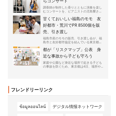
らコンサート
調香師が制作した香りとともに演奏を楽し
むコンサートを、ピアニストの児島響さん
（25）が9日、東京都渋谷区広尾で開く。
甘くておいしい福島のモモ 友
売り上げの一部は、...
好都市・荒川でPR 8500個を販
売、引き渡し
福島市産のモモの販売、引き渡し会が、福
島市と友好都市協定を結んでいる東京都荒
川区であった。区民らが笑顔でモモの入っ
都が「リスクマップ」公表 身
た箱を持ち帰っていた...
近な事故から子ども守ろう
家庭や公園など身近な場所で起きる子ども
の事故を防ぐため、東京都は4日、場所や
場面ごとに潜む危険を図説した「リスクマ
ップ」を公表した。都...
フレンドリーリンク
ข้อมูลออนไลน์
デジタル情报ネットワーク