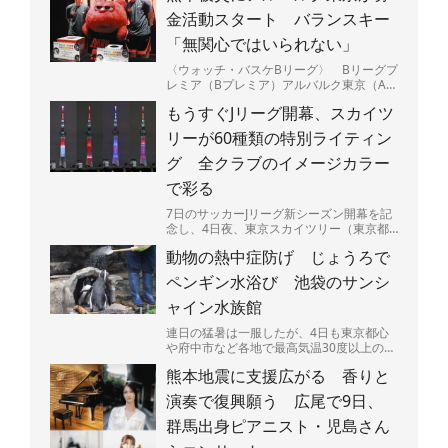
金活動スタート バランスキー
「無関心ではいられない」
〈ウォッチ・バスケBリーグ〉 Bリーグプ
レミア（Bプレミア）アルバルク東京（A東
京）は5日、最大震度7を観測した熊本県の
もうすぐJリーグ開幕、スカイツ
被災地を支援す...
リーが60種類の特別ライティン
グ 全クラブのイメージカラー
で彩る
7日のサッカーJリーグ新シーズン開幕を記
念し、4日夜、東京スカイツリー（東京都
墨田区）で特別ライティングが始まった。
動物の熱中症防げ じょうろで
J1、J2、J3全...
ペンギン水浴び 池袋のサンシ
ャイン水族館
連日の猛暑は一服したが、4日も東京都心
や府中市など各地で最高気温30度以上の真
夏日となり、熱中症に要警戒の状況が続く
熊本地震に支援広がる 香りと
都内－。暑さは人間...
演奏で復興願う 広尾で9日、
群馬出身ピアニスト・児島さん