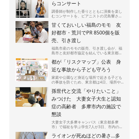
らコンサート
調香師が制作した香りとともに演奏を楽し
むコンサートを、ピアニストの児島響さん
（25）が9日、東京都渋谷区広尾で開く。
甘くておいしい福島のモモ 友
売り上げの一部は、...
好都市・荒川でPR 8500個を販
売、引き渡し
福島市産のモモの販売、引き渡し会が、福
島市と友好都市協定を結んでいる東京都荒
川区であった。区民らが笑顔でモモの入っ
都が「リスクマップ」公表 身
た箱を持ち帰っていた...
近な事故から子ども守ろう
家庭や公園など身近な場所で起きる子ども
の事故を防ぐため、東京都は4日、場所や
場面ごとに潜む危険を図説した「リスクマ
孫世代と交流「やりたいこと」
ップ」を公表した。都...
みつけた 大妻女子大生と認知
症の高齢者 多摩市内の施設で
懇談
大妻女子大多摩キャンパス（東京都多摩
市）で福祉を学ぶ学生7人が3日、市内の認
知症グループホーム利用の高齢者9人と交
ライオンが死ぬほどの暑さ…多
流した。9月の「認知...