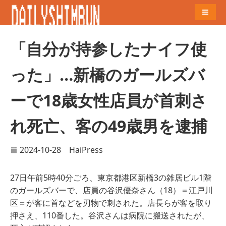
Naviga
「自分が持参したナイフ使
った」…新橋のガールズバ
ーで18歳女性店員が首刺さ
れ死亡、客の49歳男を逮捕
2024-10-28
HaiPress
27日午前5時40分ごろ、東京都港区新橋3の雑居ビル1階
のガールズバーで、店員の谷沢優奈さん（18）＝江戸川
区＝が客に首などを刃物で刺された。店長らが客を取り
押さえ、110番した。谷沢さんは病院に搬送されたが、