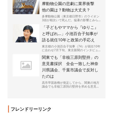
摩動物公園の悲劇に業界衝撃
他の園は？動物は大丈夫？
多摩動物公園（東京都日野市）のライオン
3頭が相次いで死んだ。猛暑の影響とみら
れるという。やりきれない思いが募る一
「子どもやママから『ゆりこ』
方、他の動物や動物園は...
と呼ばれ…」小池百合子知事が
語る就任10年と政策の手応え
東京都の小池百合子知事（74）が就任10年
に合わせ7月下旬、東京新聞のインタビュ
ーに応じた。一貫して進めてきた子育て支
関東でも「非核三原則堅持」の
援策の成果を強調...
意見書採択 全会一致した神奈
川県議会、千葉市議会で反対し
たのは
高市早苗政権が発足してから、関東の地方
議会でも非核三原則の堅持を求める意見書
の提出が相次ぎ、30議会を超えた。全会派
が受け入れられる文...
フレンドリーリンク