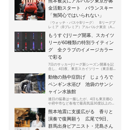
熊本被災にアルバルク東京が募
金活動スタート バランスキー
「無関心ではいられない」
〈ウォッチ・バスケBリーグ〉 Bリーグプ
レミア（Bプレミア）アルバルク東京（A東
京）は5日、最大震度7を観測した熊本県の
もうすぐJリーグ開幕、スカイツ
被災地を支援す...
リーが60種類の特別ライティン
グ 全クラブのイメージカラー
で彩る
7日のサッカーJリーグ新シーズン開幕を記
念し、4日夜、東京スカイツリー（東京都
墨田区）で特別ライティングが始まった。
動物の熱中症防げ じょうろで
J1、J2、J3全...
ペンギン水浴び 池袋のサンシ
ャイン水族館
連日の猛暑は一服したが、4日も東京都心
や府中市など各地で最高気温30度以上の真
夏日となり、熱中症に要警戒の状況が続く
熊本地震に支援広がる 香りと
都内－。暑さは人間...
演奏で復興願う 広尾で9日、
群馬出身ピアニスト・児島さん