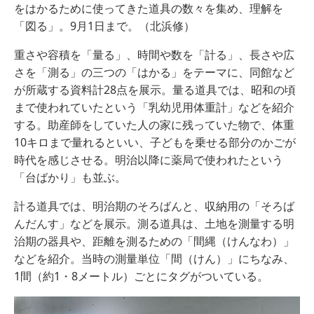
をはかるために使ってきた道具の数々を集め、理解を
「図る」。9月1日まで。（北浜修）
重さや容積を「量る」、時間や数を「計る」、長さや広
さを「測る」の三つの「はかる」をテーマに、同館など
が所蔵する資料計28点を展示。量る道具では、昭和の頃
まで使われていたという「乳幼児用体重計」などを紹介
する。助産師をしていた人の家に残っていた物で、体重
10キロまで量れるといい、子どもを乗せる部分のかごが
時代を感じさせる。明治以降に薬局で使われたという
「台ばかり」も並ぶ。
計る道具では、明治期のそろばんと、収納用の「そろば
んだんす」などを展示。測る道具は、土地を測量する明
治期の器具や、距離を測るための「間縄（けんなわ）」
などを紹介。当時の測量単位「間（けん）」にちなみ、
1間（約1・8メートル）ごとにタグがついている。