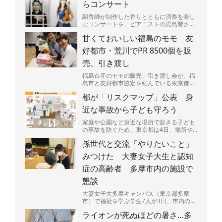
らコンサート
調香師が制作した香りとともに演奏を楽し
むコンサートを、ピアニストの児島響さん
（25）が9日、東京都渋谷区広尾で開く。
甘くておいしい福島のモモ 友
売り上げの一部は、...
好都市・荒川でPR 8500個を販
売、引き渡し
福島市産のモモの販売、引き渡し会が、福
島市と友好都市協定を結んでいる東京都荒
川区であった。区民らが笑顔でモモの入っ
都が「リスクマップ」公表 身
た箱を持ち帰っていた...
近な事故から子ども守ろう
家庭や公園など身近な場所で起きる子ども
の事故を防ぐため、東京都は4日、場所や
場面ごとに潜む危険を図説した「リスクマ
孫世代と交流「やりたいこと」
ップ」を公表した。都...
みつけた 大妻女子大生と認知
症の高齢者 多摩市内の施設で
懇談
大妻女子大多摩キャンパス（東京都多摩
市）で福祉を学ぶ学生7人が3日、市内の認
知症グループホーム利用の高齢者9人と交
ライオンが死ぬほどの暑さ…多
流した。9月の「認知...