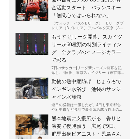
金活動スタート バランスキー
「無関心ではいられない」
〈ウォッチ・バスケBリーグ〉 Bリーグプ
レミア（Bプレミア）アルバルク東京（A東
京）は5日、最大震度7を観測した熊本県の
もうすぐJリーグ開幕、スカイツ
被災地を支援す...
リーが60種類の特別ライティン
グ 全クラブのイメージカラー
で彩る
7日のサッカーJリーグ新シーズン開幕を記
念し、4日夜、東京スカイツリー（東京都
墨田区）で特別ライティングが始まった。
動物の熱中症防げ じょうろで
J1、J2、J3全...
ペンギン水浴び 池袋のサンシ
ャイン水族館
連日の猛暑は一服したが、4日も東京都心
や府中市など各地で最高気温30度以上の真
夏日となり、熱中症に要警戒の状況が続く
熊本地震に支援広がる 香りと
都内－。暑さは人間...
演奏で復興願う 広尾で9日、
群馬出身ピアニスト・児島さん