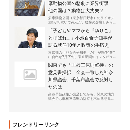
摩動物公園の悲劇に業界衝撃
他の園は？動物は大丈夫？
多摩動物公園（東京都日野市）のライオン
3頭が相次いで死んだ。猛暑の影響とみら
れるという。やりきれない思いが募る一
「子どもやママから『ゆりこ』
方、他の動物や動物園は...
と呼ばれ…」小池百合子知事が
語る就任10年と政策の手応え
東京都の小池百合子知事（74）が就任10年
に合わせ7月下旬、東京新聞のインタビュ
ーに応じた。一貫して進めてきた子育て支
関東でも「非核三原則堅持」の
援策の成果を強調...
意見書採択 全会一致した神奈
川県議会、千葉市議会で反対し
たのは
高市早苗政権が発足してから、関東の地方
議会でも非核三原則の堅持を求める意見書
の提出が相次ぎ、30議会を超えた。全会派
が受け入れられる文...
フレンドリーリンク