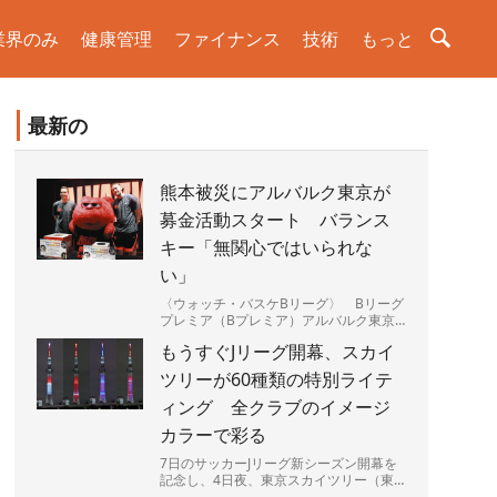
業界のみ
健康管理
ファイナンス
技術
もっと
最新の
熊本被災にアルバルク東京が
募金活動スタート バランス
キー「無関心ではいられな
い」
〈ウォッチ・バスケBリーグ〉 Bリーグ
プレミア（Bプレミア）アルバルク東京
（A東京）は5日、最大震度7を観測した
もうすぐJリーグ開幕、スカイ
熊本県の被災地を支援す...
ツリーが60種類の特別ライテ
ィング 全クラブのイメージ
カラーで彩る
7日のサッカーJリーグ新シーズン開幕を
記念し、4日夜、東京スカイツリー（東
京都墨田区）で特別ライティングが始ま