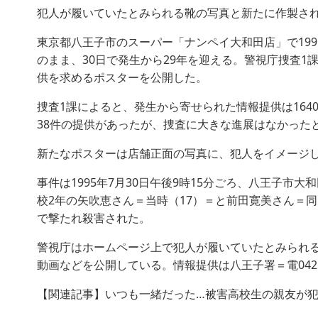
犯人が履いていたとみられる靴の写真と新たに作製さ
東京都八王子市のスーパー「ナンペイ大和田店」で199
のまま、30日で発生から29年を迎える。警視庁捜査1
供を求めるポスターを公開した。
捜査1課によると、発生から寄せられた情報提供は164
38件の提供があったが、捜査に大きな進展はなかった
新たなポスターは店舗正面の写真に、犯人をイメージ
事件は1995年7月30日午後9時15分ごろ、八王子市
校2年の矢吹恵さん＝当時（17）＝と前田寛美さん＝同
で撃たれ殺害された。
警視庁はホームページ上で犯人が履いていたとみられる
動画などを公開している。情報提供は八王子署＝電042（
【関連記事】いつも一緒だった…被害高校生の親友が犯人