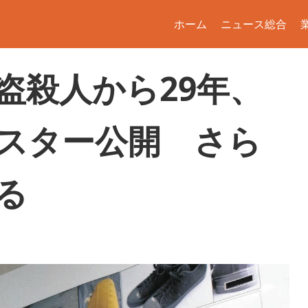
ホーム
ニュース総合
盗殺人から29年、
スター公開 さら
る