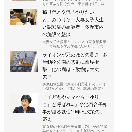
もの事故を防ぐため、東京都は4日、場
所や場面ごとに潜む危険を図説した「リ
孫世代と交流「やりたいこ
スクマップ」を公表した。都...
と」みつけた 大妻女子大生
と認知症の高齢者 多摩市内
の施設で懇談
大妻女子大多摩キャンパス（東京都多摩
市）で福祉を学ぶ学生7人が3日、市内の
認知症グループホーム利用の高齢者9人
ライオンが死ぬほどの暑さ…多
と交流した。9月の「認知...
摩動物公園の悲劇に業界衝
撃 他の園は？動物は大丈
夫？
多摩動物公園（東京都日野市）のライオ
ン3頭が相次いで死んだ。猛暑の影響と
みられるという。やりきれない思いが募
「子どもやママから『ゆり
る一方、他の動物や動物園は...
こ』と呼ばれ…」小池百合子知
事が語る就任10年と政策の手
応え
東京都の小池百合子知事（74）が就任10
年に合わせ7月下旬、東京新聞のインタ