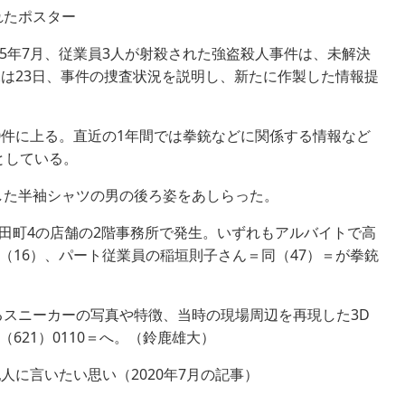
れたポスター
5年7月、従業員3人が射殺された強盗殺人事件は、未解決
課は23日、事件の捜査状況を説明し、新たに作製した情報提
0件に上る。直近の1年間では拳銃などに関係する情報など
としている。
した半袖シャツの男の後ろ姿をあしらった。
大和田町4の店舗の2階事務所で発生。いずれもアルバイトで高
（16）、パート従業員の稲垣則子さん＝同（47）＝が拳銃
スニーカーの写真や特徴、当時の現場周辺を再現した3D
621）0110＝へ。（鈴鹿雄大）
に言いたい思い（2020年7月の記事）