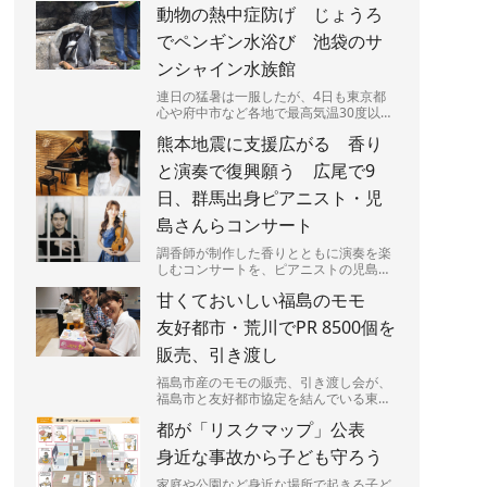
動物の熱中症防げ じょうろ
った。J1、J2、J3全...
でペンギン水浴び 池袋のサ
ンシャイン水族館
連日の猛暑は一服したが、4日も東京都
心や府中市など各地で最高気温30度以上
の真夏日となり、熱中症に要警戒の状況
熊本地震に支援広がる 香り
が続く都内－。暑さは人間...
と演奏で復興願う 広尾で9
日、群馬出身ピアニスト・児
島さんらコンサート
調香師が制作した香りとともに演奏を楽
しむコンサートを、ピアニストの児島響
さん（25）が9日、東京都渋谷区広尾で
甘くておいしい福島のモモ
開く。売り上げの一部は、...
友好都市・荒川でPR 8500個を
販売、引き渡し
福島市産のモモの販売、引き渡し会が、
福島市と友好都市協定を結んでいる東京
都荒川区であった。区民らが笑顔でモモ
都が「リスクマップ」公表
の入った箱を持ち帰っていた...
身近な事故から子ども守ろう
家庭や公園など身近な場所で起きる子ど