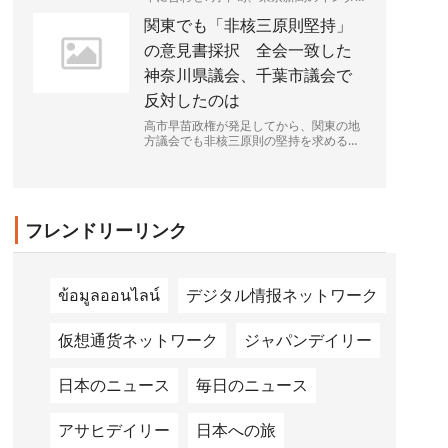
ビューに応じた。一貫して進めてきた子
関東でも「非核三原則堅持」
育て支援策の成果を強調...
の意見書採択 全会一致した
神奈川県議会、千葉市議会で
反対したのは
高市早苗政権が発足してから、関東の地
方議会でも非核三原則の堅持を求める意
見書の提出が相次ぎ、30議会を超えた。
全会派が受け入れられる文...
フレンドリーリンク
ข้อมูลออนไลน์
デジタル情报ネットワーク
仮想通货ネットワーク
ジャパンデイリー
日本のニュース
毎日のニュース
アサヒデイリー
日本への旅