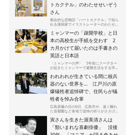
トカクテル」のわたせせいぞう
さん
都会的な恋物語「ハートカクテル」で知ら
れる漫画家でイラストレーターのわたせせ
いぞうさん（81）が5日、東京都に浅草・
ミャンマーの「疎開学校」と日
雷門を描いた版画「...
本の高校生が手紙を交わす 2
カ月かけて届いたのは手書きの
英語と日本語
〈ミャンマーの声〉 5年前にクーデター
が起きたミャンマーで避難生活をする学生
たちと、日本の高校生たちが手紙で交流し
われわれが生きている間に核兵
ている。内戦が続くミ...
器のない世界を… 江戸川の原
爆犠牲者追悼碑で、住民らが犠
牲者を悼み合掌
広島原爆の日の6日、広島市や、遠く離れ
た首都圏など各地で追悼の祈りがささげら
れた。大勢の命を一瞬で奪い、広島を火の
寅さんを生きた渥美清さんは
海にした原爆投下から...
「類いまれな喜劇俳優」 没後
30年、「マニア」が語る色あせ