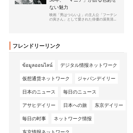
ない魅力
映画「男はつらいよ」の主人公「フーテン
の寅さん」として愛された俳優の渥美清さ
ん（1928～96年）が68歳で亡くなって4日
で30年がた...
フレンドリーリンク
ข้อมูลออนไลน์
デジタル情报ネットワーク
仮想通货ネットワーク
ジャパンデイリー
日本のニュース
毎日のニュース
アサヒデイリー
日本への旅
东京デイリー
毎日の时事
ネットワーク情报
东京情报ネットワーク