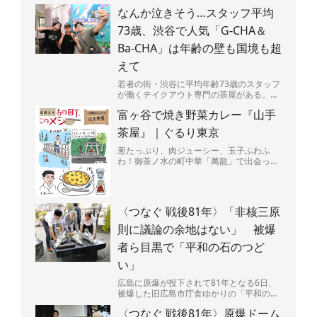
なんか泣きそう…スタッフ平均
73歳、渋谷で人気「G-CHA＆
Ba-CHA」は年齢の壁も国境も超
えて
若者の街・渋谷に平均年齢73歳のスタッフ
が働くテイクアウト専門の茶屋がある。
店の名は「G-CHA＆Ba-CHA」（ジーチャ
富ヶ谷で焼き野菜カレー『山手
バーチャ）...
茶屋』｜ぐるり東京
葱たっぷり、肉ジューシー、玉子ふわふ
わ！御茶ノ水の町中華「萬龍」で出会っ
た、背徳感マシマシの肉玉炒飯を堪能。
〈つなぐ 戦後81年〉「非核三原
則に議論の余地はない」 被爆
者ら目黒で「平和の石のつど
い」
広島に原爆が投下されて81年となる6日、
被爆した旧広島市庁舎ゆかりの「平和の
石」が置かれた東京都・目黒区立中目黒し
〈つなぐ 戦後81年〉原爆ドーム
ぜんとなかよし公園（...