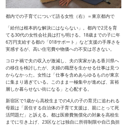
都内での子育てについて語る女性（右）＝東京都内で
「給付は根本的な解決にはならない」。都内で2児を育
てる30代の女性会社員は打ち明ける。18歳までの子に年
6万円支給する都の「018サポート」など支援の手厚さを
実感するが、高い住宅費や物価への不安は尽きない。
コロナ禍で夫の収入が激減し、夫の実家がある香川県へ
の移住を検討したが、夫婦の職歴を生かせる仕事は見つ
からなかった。女性は「仕事を含めあらゆるものが東京
に集まり過ぎている。このまま一極集中が進めば、富裕
層しか暮らせない街になる」と心配する。
新宿区で1歳から高校生までの4人の子の育児に追われる
母親は「居住する自治体の子育て支援は、親にとって死
活問題だ」と訴える。都は医療費無償化の対象を高校生
までに引き上げ、23区などは独自に所得制限や自己負担