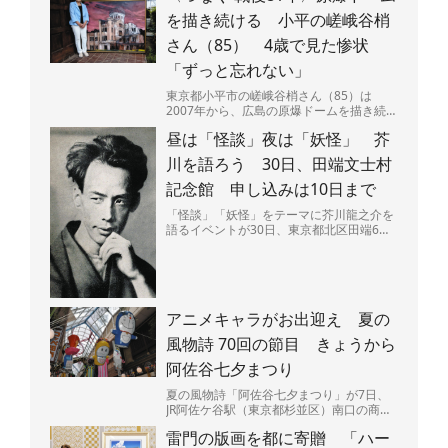
を描き続ける 小平の嵯峨谷梢
さん（85） 4歳で見た惨状
「ずっと忘れない」
東京都小平市の嵯峨谷梢さん（85）は
2007年から、広島の原爆ドームを描き続け
ている。広島県呉市出身で、4歳のときに
昼は「怪談」夜は「妖怪」 芥
原爆投下直後の広島...
川を語ろう 30日、田端文士村
記念館 申し込みは10日まで
「怪談」「妖怪」をテーマに芥川龍之介を
語るイベントが30日、東京都北区田端6の
田端文士村記念館で開かれる。昼と夜の部
があり、夜には作品...
アニメキャラがお出迎え 夏の
風物詩 70回の節目 きょうから
阿佐谷七夕まつり
夏の風物詩「阿佐谷七夕まつり」が7日、
JR阿佐ケ谷駅（東京都杉並区）南口の商店
街「阿佐谷パールセンター」などで始ま
雷門の版画を都に寄贈 「ハー
る。今年で70回目の...