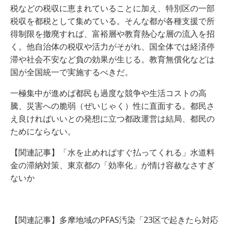
税などの税収に恵まれていることに加え、特別区の一部
税収を都税として集めている。そんな都が各種支援で所
得制限を撤廃すれば、富裕層や教育熱心な層の流入を招
く。他自治体の税収や活力がそがれ、国全体では経済停
滞や社会不安など負の効果が生じる。教育無償化などは
国が全国統一で実施するべきだ。
一極集中が進めば都民も過度な競争や生活コストの高
騰、災害への脆弱（ぜいじゃく）性に直面する。都民さ
え良ければいいとの発想に立つ都政運営は結局、都民の
ためにならない。
【関連記事】「水を止めればすぐ払ってくれる」水道料
金の滞納対策、東京都の「効率化」が情け容赦なさすぎ
ないか
【関連記事】多摩地域のPFAS汚染「23区で起きたら対応