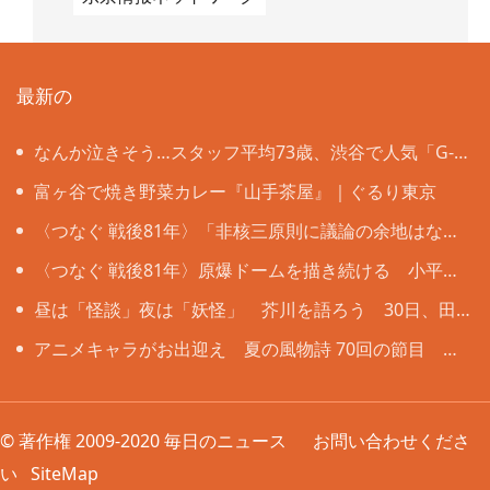
最新の
なんか泣きそう…スタッフ平均73歳、渋谷で人気「G-
CHA＆Ba-CHA」は年齢の壁も国境も超えて
富ヶ谷で焼き野菜カレー『山手茶屋』｜ぐるり東京
〈つなぐ 戦後81年〉「非核三原則に議論の余地はな
い」 被爆者ら目黒で「平和の石のつどい」
〈つなぐ 戦後81年〉原爆ドームを描き続ける 小平の
嵯峨谷梢さん（85） 4歳で見た惨状「ずっと忘れない」
昼は「怪談」夜は「妖怪」 芥川を語ろう 30日、田
端文士村記念館 申し込みは10日まで
アニメキャラがお出迎え 夏の風物詩 70回の節目 き
ょうから阿佐谷七夕まつり
© 著作権 2009-2020 毎日のニュース
お問い合わせくださ
い
SiteMap