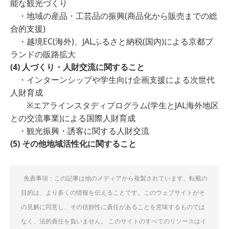
能な観光づくり
・地域の産品・工芸品の振興(商品化から販売までの総
合的支援)
・越境EC(海外)、JALふるさと納税(国内)による京都ブ
ランドの販路拡大
(
4
)
人づくり・人財交流に関すること
・インターンシップや学生向け企画支援による次世代
人財育成
※エアラインスタディプログラム(学生とJAL海外地区
との交流事業)による国際人財育成
・観光振興・誘客に関する人財交流
(
5
)
その他地域活性化に関すること
免責事項：この記事は他のメディアから複製されています。転載の
目的は、より多くの情報を伝えることです。このウェブサイトがそ
の見解に同意し、その信頼性に責任があることを意味するものでは
なく、法的責任を負いません。 このサイトのすべてのリソースはイ