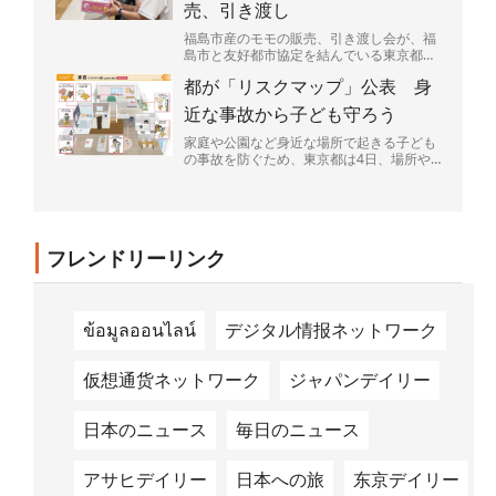
売、引き渡し
福島市産のモモの販売、引き渡し会が、福
島市と友好都市協定を結んでいる東京都荒
川区であった。区民らが笑顔でモモの入っ
都が「リスクマップ」公表 身
た箱を持ち帰っていた...
近な事故から子ども守ろう
家庭や公園など身近な場所で起きる子ども
の事故を防ぐため、東京都は4日、場所や
場面ごとに潜む危険を図説した「リスクマ
ップ」を公表した。都...
フレンドリーリンク
ข้อมูลออนไลน์
デジタル情报ネットワーク
仮想通货ネットワーク
ジャパンデイリー
日本のニュース
毎日のニュース
アサヒデイリー
日本への旅
东京デイリー