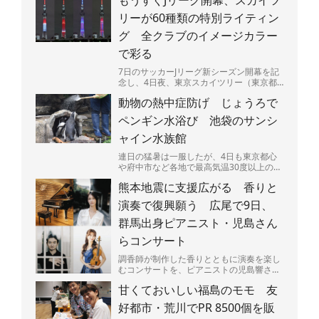
もうすぐJリーグ開幕、スカイツ
被災地を支援す...
リーが60種類の特別ライティン
グ 全クラブのイメージカラー
で彩る
7日のサッカーJリーグ新シーズン開幕を記
念し、4日夜、東京スカイツリー（東京都
墨田区）で特別ライティングが始まった。
動物の熱中症防げ じょうろで
J1、J2、J3全...
ペンギン水浴び 池袋のサンシ
ャイン水族館
連日の猛暑は一服したが、4日も東京都心
や府中市など各地で最高気温30度以上の真
夏日となり、熱中症に要警戒の状況が続く
熊本地震に支援広がる 香りと
都内－。暑さは人間...
演奏で復興願う 広尾で9日、
群馬出身ピアニスト・児島さん
らコンサート
調香師が制作した香りとともに演奏を楽し
むコンサートを、ピアニストの児島響さん
（25）が9日、東京都渋谷区広尾で開く。
甘くておいしい福島のモモ 友
売り上げの一部は、...
好都市・荒川でPR 8500個を販