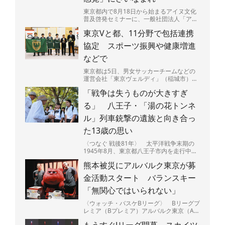
東京都内で8月18日から始まるアイヌ文化
普及啓発セミナーに、一般社団法人「アイ
ヌ力（ぢから）」（北海道白老町）の一員
東京Vと都、11分野で包括連携
で、アイヌ民族の井...
協定 スポーツ振興や健康増進
などで
東京都は5日、男女サッカーチームなどの
運営会社「東京ヴェルディ」（稲城市）、
16競技のスポーツチームを展開する一般社
「戦争は失うものが大きすぎ
団法人「東京ヴェル...
る」 八王子・「湯の花トンネ
ル」列車銃撃の遺族と向き合っ
た13歳の思い
〈つなぐ 戦後81年〉 太平洋戦争末期の
1945年8月、東京都八王子市内を走行中の
列車が米軍機の銃撃を受け50人以上が亡く
熊本被災にアルバルク東京が募
なった空襲か...
金活動スタート バランスキー
「無関心ではいられない」
〈ウォッチ・バスケBリーグ〉 Bリーグプ
レミア（Bプレミア）アルバルク東京（A東
京）は5日、最大震度7を観測した熊本県の