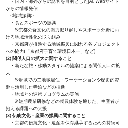
・国内・海外からの誘客を目的としたJAL Webサイト
からの情報発信
<地域振興>
・食とスポーツの振興
※京都の食文化の魅力掘り起しやスポーツ分野にお
ける地域活性化の取り組み
・京都府が推進する地域振興に関わる各プロジェクト
への協力(「京都府子育て環境日本一」など)
(
2
)
関係人口の拡大に関すること
・新たな旅・移動スタイルの提案による関係人口の拡
大
※府域での二地域居住・ワーケーションや歴史的資
源を活用した寺泊などの推進
・地域との連携プログラムの実施
※短期農業研修などの就農体験を通じた、生産者が
抱える課題への支援
(
3
)
伝統文化・産業の振興に関すること
・京都の伝統文化・遺産を保存継承するための持続可