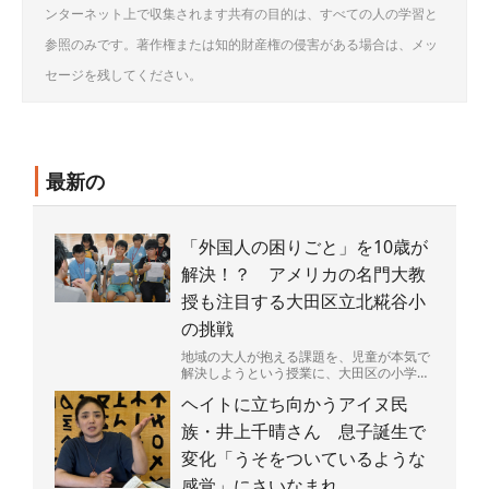
ンターネット上で収集されます共有の目的は、すべての人の学習と
参照のみです。著作権または知的財産権の侵害がある場合は、メッ
セージを残してください。
最新の
「外国人の困りごと」を10歳が
解決！？ アメリカの名門大教
授も注目する大田区立北糀谷小
の挑戦
地域の大人が抱える課題を、児童が本気で
解決しようという授業に、大田区の小学校
が取り組んでいる。その様子をカリフォル
ヘイトに立ち向かうアイヌ民
ニア大バークレー校（...
族・井上千晴さん 息子誕生で
変化「うそをついているような
感覚」にさいなまれ