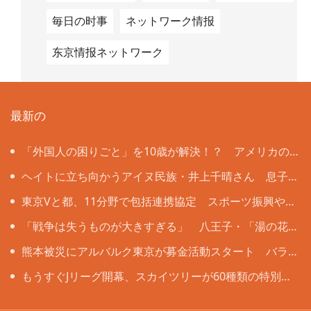
毎日の时事
ネットワーク情报
东京情报ネットワーク
最新の
「外国人の困りごと」を10歳が解決！？ アメリカの
名門大教授も注目する大田区立北糀谷小の挑戦
ヘイトに立ち向かうアイヌ民族・井上千晴さん 息子
誕生で変化「うそをついているような感覚」にさいなま
東京Vと都、11分野で包括連携協定 スポーツ振興や健
れ
康増進などで
「戦争は失うものが大きすぎる」 八王子・「湯の花
トンネル」列車銃撃の遺族と向き合った13歳の思い
熊本被災にアルバルク東京が募金活動スタート バラ
ンスキー「無関心ではいられない」
もうすぐJリーグ開幕、スカイツリーが60種類の特別ラ
イティング 全クラブのイメージカラーで彩る